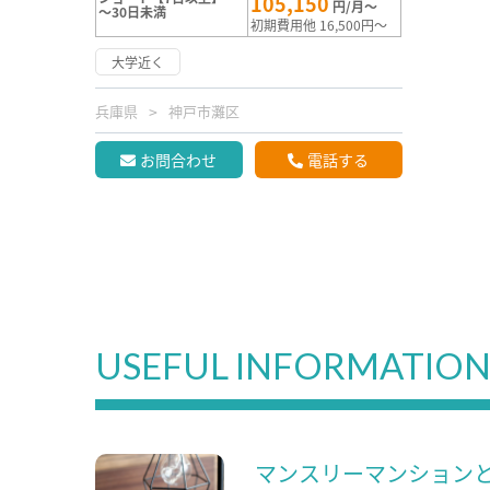
105,150
円/月～
～30日未満
初期費用他 16,500円～
大学近く
兵庫県
神戸市灘区
お問合わせ
電話する
USEFUL INFORMATIO
マンスリーマンション