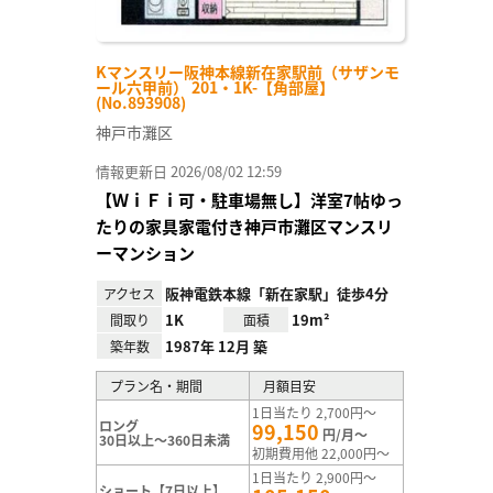
Kマンスリー阪神本線新在家駅前（サザンモ
ール六甲前） 201・1K-【角部屋】
(No.893908)
神戸市灘区
情報更新日 2026/08/02 12:59
【ＷｉＦｉ可・駐車場無し】洋室7帖ゆっ
たりの家具家電付き神戸市灘区マンスリ
ーマンション
阪神電鉄本線「新在家駅」徒歩4分
アクセス
1K
19m²
間取り
面積
1987年 12月 築
築年数
プラン名・期間
月額目安
1日当たり 2,700円～
ロング
99,150
円/月～
30日以上～360日未満
初期費用他 22,000円～
1日当たり 2,900円～
ショート【7日以上】