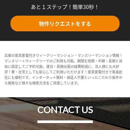
あと１ステップ！簡単30秒！
物件リクエストをする
兵庫の家具家電付きウィークリーマンション・マンスリーマンション情報！
マンスリー＋ウィークリーでのご利用も可能。期間を短期・中期・長期と自
由に設定してご予約可能。連泊・長期出張の経費削減に、法人様にも大好
評！寮・社宅としても安心してご利用いただけます！家具家電付きで単身赴
任にも便利です。インターネット無料・保証人不要といったこだわり条件か
ら検索など様々な検索方法をご用意しています。
CONTACT US