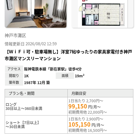
神戸市灘区
情報更新日 2026/08/02 12:59
【ＷｉＦｉ可・駐車場無し】洋室7帖ゆったりの家具家電付き神戸
市灘区マンスリーマンション
アクセス
阪神電鉄本線「新在家駅」徒歩4分
間取り
1K
面積
19m²
築年数
1987年 12月 築
プラン名・期間
月額目安
1日当たり 2,700円～
ロング
99,150
円/月～
30日以上～360日未満
初期費用他 22,000円～
1日当たり 2,900円～
ショート【7日以上】
105,150
円/月～
～30日未満
初期費用他 16,500円～