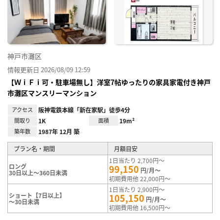
神戸市灘区
情報更新日 2026/08/09 12:59
【ＷｉＦｉ可・駐車場無し】洋室7帖ゆったりの家具家電付き神戸
市灘区マンスリーマンション
アクセス
阪神電鉄本線「新在家駅」徒歩4分
間取り
1K
面積
19m²
築年数
1987年 12月 築
プラン名・期間
月額目安
1日当たり 2,700円～
ロング
99,150
円/月～
30日以上～360日未満
初期費用他 22,000円～
1日当たり 2,900円～
ショート【7日以上】
105,150
円/月～
～30日未満
初期費用他 16,500円～