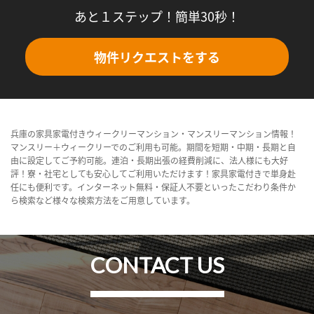
あと１ステップ！簡単30秒！
物件リクエストをする
兵庫の家具家電付きウィークリーマンション・マンスリーマンション情報！
マンスリー＋ウィークリーでのご利用も可能。期間を短期・中期・長期と自
由に設定してご予約可能。連泊・長期出張の経費削減に、法人様にも大好
評！寮・社宅としても安心してご利用いただけます！家具家電付きで単身赴
任にも便利です。インターネット無料・保証人不要といったこだわり条件か
ら検索など様々な検索方法をご用意しています。
CONTACT US