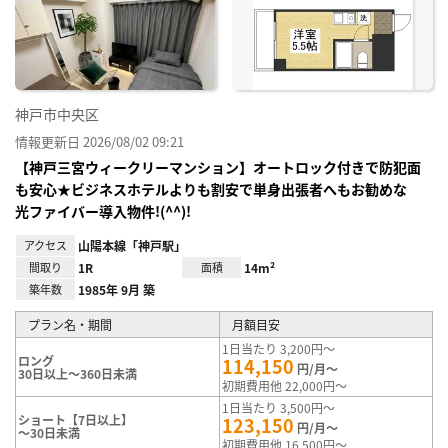
神戸市中央区
情報更新日 2026/08/02 09:21
【神戸三宮ウィークリーマンション】オートロック付きで防犯面
も安心★ビジネスホテルよりも割安で単身出張者へもお勧めな
光ファイバー導入物件!(^^)!
アクセス
山陽本線「神戸駅」
間取り
1R
面積
14m²
築年数
1985年 9月 築
プラン名・期間
月額目安
1日当たり 3,200円～
ロング
114,150
円/月～
30日以上～360日未満
初期費用他 22,000円～
1日当たり 3,500円～
ショート【7日以上】
123,150
円/月～
～30日未満
初期費用他 16,500円～