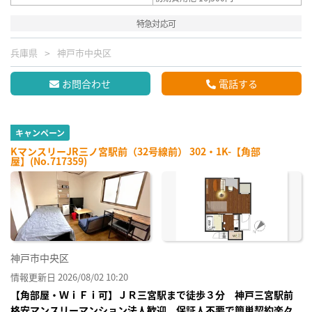
特急対応可
兵庫県
神戸市中央区
お問合わせ
電話する
キャンペーン
KマンスリーJR三ノ宮駅前（32号線前） 302・1K-【角部
屋】(No.717359)
神戸市中央区
情報更新日 2026/08/02 10:20
【角部屋・ＷｉＦｉ可】ＪＲ三宮駅まで徒歩３分 神戸三宮駅前
格安マンスリーマンション法人歓迎、保証人不要で簡単契約楽々