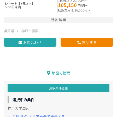
1日当たり 2,900円～
ショート【7日以上】
105,150
円/月～
～30日未満
初期費用他 16,500円～
特急対応可
兵庫県
神戸市灘区
お問合わせ
電話する
地図で検索
選択条件変更
選択中の条件
神戸大学周辺
兵庫県 の エリアを全て表示する