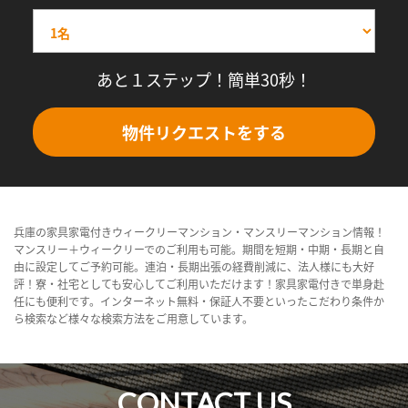
あと１ステップ！簡単30秒！
物件リクエストをする
兵庫の家具家電付きウィークリーマンション・マンスリーマンション情報！
マンスリー＋ウィークリーでのご利用も可能。期間を短期・中期・長期と自
由に設定してご予約可能。連泊・長期出張の経費削減に、法人様にも大好
評！寮・社宅としても安心してご利用いただけます！家具家電付きで単身赴
任にも便利です。インターネット無料・保証人不要といったこだわり条件か
ら検索など様々な検索方法をご用意しています。
CONTACT US