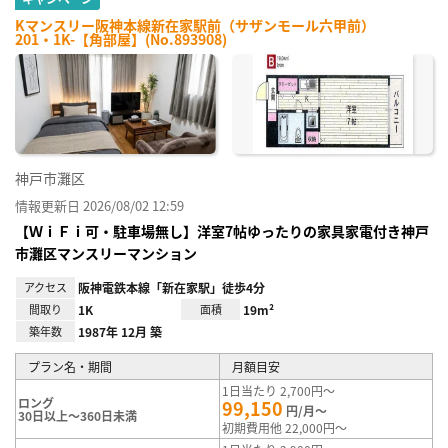
Kマンスリー阪神本線新在家駅前（サザンモール六甲前）
201・1K-【角部屋】(No.893908)
神戸市灘区
情報更新日 2026/08/02 12:59
【ＷｉＦｉ可・駐車場無し】洋室7帖ゆったりの家具家電付き神戸
市灘区マンスリーマンション
アクセス
阪神電鉄本線「新在家駅」徒歩4分
間取り
1K
面積
19m²
築年数
1987年 12月 築
プラン名・期間
月額目安
1日当たり 2,700円～
ロング
99,150
円/月～
30日以上～360日未満
初期費用他 22,000円～