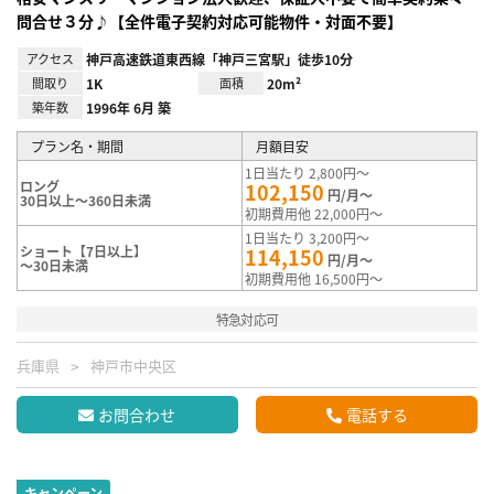
問合せ３分♪【全件電子契約対応可能物件・対面不要】
アクセス
神戸高速鉄道東西線「神戸三宮駅」徒歩10分
間取り
1K
面積
20m²
築年数
1996年 6月 築
プラン名・期間
月額目安
1日当たり 2,800円～
ロング
102,150
円/月～
30日以上～360日未満
初期費用他 22,000円～
1日当たり 3,200円～
ショート【7日以上】
114,150
円/月～
～30日未満
初期費用他 16,500円～
特急対応可
兵庫県
神戸市中央区
お問合わせ
電話する
キャンペーン