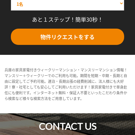
あと１ステップ！簡単30秒！
物件リクエストをする
兵庫の家具家電付きウィークリーマンション・マンスリーマンション情報！
マンスリー＋ウィークリーでのご利用も可能。期間を短期・中期・長期と自
由に設定してご予約可能。連泊・長期出張の経費削減に、法人様にも大好
評！寮・社宅としても安心してご利用いただけます！家具家電付きで単身赴
任にも便利です。インターネット無料・保証人不要といったこだわり条件か
ら検索など様々な検索方法をご用意しています。
CONTACT US