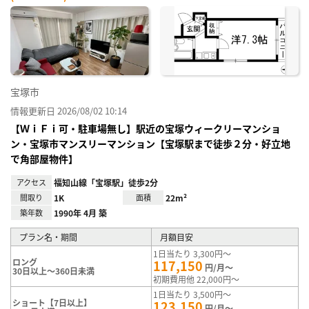
宝塚市
情報更新日 2026/08/02 10:14
【ＷｉＦｉ可・駐車場無し】駅近の宝塚ウィークリーマンショ
ン・宝塚市マンスリーマンション【宝塚駅まで徒歩２分・好立地
で角部屋物件】
アクセス
福知山線「宝塚駅」徒歩2分
間取り
1K
面積
22m²
築年数
1990年 4月 築
プラン名・期間
月額目安
1日当たり 3,300円～
ロング
117,150
円/月～
30日以上～360日未満
初期費用他 22,000円～
1日当たり 3,500円～
ショート【7日以上】
123,150
円/月～