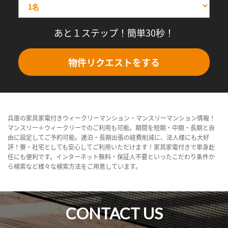
あと１ステップ！簡単30秒！
物件リクエストをする
兵庫の家具家電付きウィークリーマンション・マンスリーマンション情報！
マンスリー＋ウィークリーでのご利用も可能。期間を短期・中期・長期と自
由に設定してご予約可能。連泊・長期出張の経費削減に、法人様にも大好
評！寮・社宅としても安心してご利用いただけます！家具家電付きで単身赴
任にも便利です。インターネット無料・保証人不要といったこだわり条件か
ら検索など様々な検索方法をご用意しています。
CONTACT US