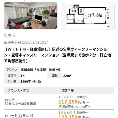
宝塚市
情報更新日 2026/08/02 10:14
【ＷｉＦｉ可・駐車場無し】駅近の宝塚ウィークリーマンショ
ン・宝塚市マンスリーマンション【宝塚駅まで徒歩２分・好立地
で角部屋物件】
アクセス
福知山線「宝塚駅」徒歩2分
間取り
1K
面積
22m²
築年数
1990年 4月 築
プラン名・期間
月額目安
1日当たり 3,300円～
ロング
117,150
円/月～
30日以上～360日未満
初期費用他 22,000円～
1日当たり 3,500円～
ショート【7日以上】
123,150
円/月～