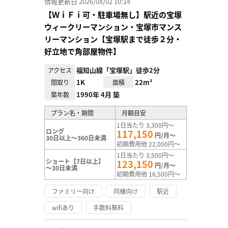
情報更新日 2026/08/02 10:14
【ＷｉＦｉ可・駐車場無し】駅近の宝塚
ウィークリーマンション・宝塚市マンス
リーマンション【宝塚駅まで徒歩２分・
好立地で角部屋物件】
福知山線「宝塚駅」徒歩2分
アクセス
1K
22m²
間取り
面積
1990年 4月 築
築年数
プラン名・期間
月額目安
1日当たり 3,300円～
ロング
117,150
円/月～
30日以上～360日未満
初期費用他 22,000円～
1日当たり 3,500円～
ショート【7日以上】
123,150
円/月～
～30日未満
初期費用他 16,500円～
ファミリー向け
同棲向け
駅近
wifiあり
手数料無料