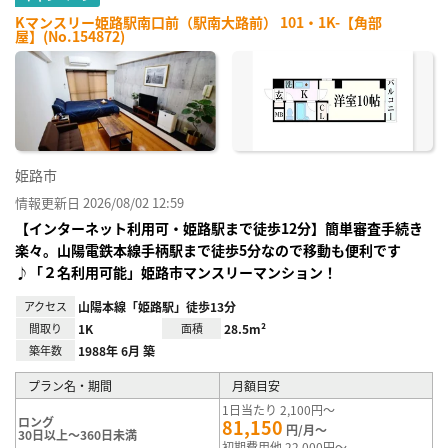
Kマンスリー姫路駅南口前（駅南大路前） 101・1K-【角部
屋】(No.154872)
姫路市
情報更新日 2026/08/02 12:59
【インターネット利用可・姫路駅まで徒歩12分】簡単審査手続き
楽々。山陽電鉄本線手柄駅まで徒歩5分なので移動も便利です
♪「２名利用可能」姫路市マンスリーマンション！
アクセス
山陽本線「姫路駅」徒歩13分
間取り
1K
面積
28.5m²
築年数
1988年 6月 築
プラン名・期間
月額目安
1日当たり 2,100円～
ロング
81,150
円/月～
30日以上～360日未満
初期費用他 22,000円～