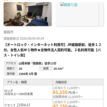
姫路市
情報更新日 2026/08/06 09:04
【オートロック・インターネット利用可】JR姫路駅前、徒歩１２
分。女性人気№１物件★全物件法人契約可能。２名利用可能【バ
ス・トイレ別】
アクセス
山陽本線「姫路駅」徒歩13分
間取り
1K
面積
28.5m²
築年数
1988年 6月 築
プラン名・期間
月額目安
1日当たり 2,100円～
ロング
81,150
円/月～
30日以上～360日未満
初期費用他 22,000円～
1日当たり 2,300円～
ショート【7日以上】
87,150
円/月～