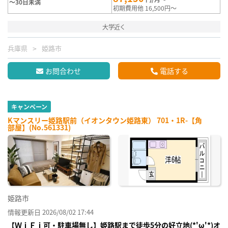
～30日未満
初期費用他 16,500円～
大学近く
兵庫県
姫路市
お問合わせ
電話する
キャンペーン
Kマンスリー姫路駅前（イオンタウン姫路東） 701・1R-【角
部屋】(No.561331)
姫路市
情報更新日 2026/08/02 17:44
【ＷｉＦｉ可・駐車場無し】姫路駅まで徒歩5分の好立地(*'ω'*)オ