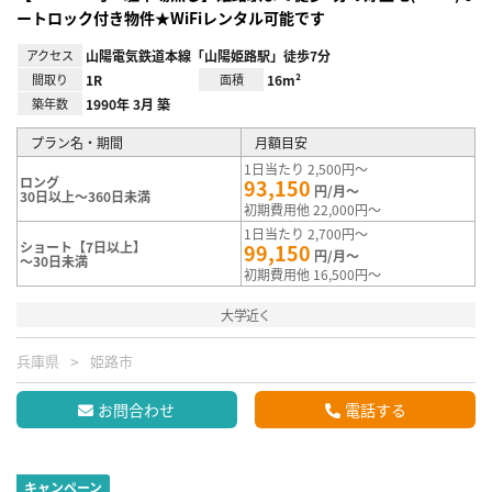
ートロック付き物件★WiFiレンタル可能です
アクセス
山陽電気鉄道本線「山陽姫路駅」徒歩7分
間取り
1R
面積
16m²
築年数
1990年 3月 築
プラン名・期間
月額目安
1日当たり 2,500円～
ロング
93,150
円/月～
30日以上～360日未満
初期費用他 22,000円～
1日当たり 2,700円～
ショート【7日以上】
99,150
円/月～
～30日未満
初期費用他 16,500円～
大学近く
兵庫県
姫路市
お問合わせ
電話する
キャンペーン