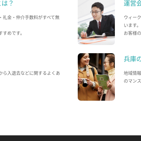
とは？
運営
・礼金・仲介手数料がすべて無
ウィー
います
すすめです。
お客様
兵庫
から入退去などに関するよくあ
地域情
のマン