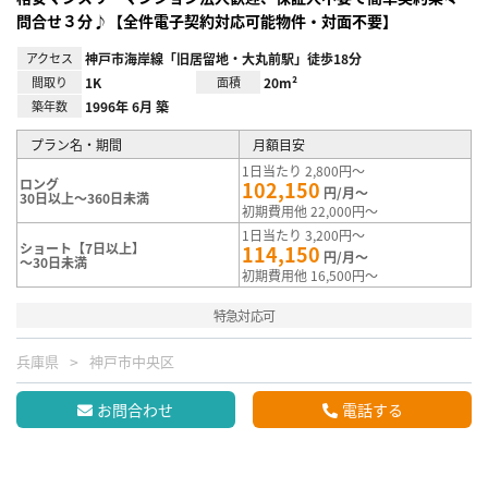
問合せ３分♪【全件電子契約対応可能物件・対面不要】
アクセス
神戸市海岸線「旧居留地・大丸前駅」徒歩18分
間取り
1K
面積
20m²
築年数
1996年 6月 築
プラン名・期間
月額目安
1日当たり 2,800円～
ロング
102,150
円/月～
30日以上～360日未満
初期費用他 22,000円～
1日当たり 3,200円～
ショート【7日以上】
114,150
円/月～
～30日未満
初期費用他 16,500円～
特急対応可
兵庫県
神戸市中央区
お問合わせ
電話する