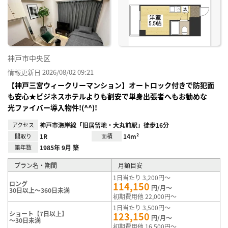
神戸市中央区
情報更新日 2026/08/02 09:21
【神戸三宮ウィークリーマンション】オートロック付きで防犯面
も安心★ビジネスホテルよりも割安で単身出張者へもお勧めな
光ファイバー導入物件!(^^)!
アクセス
神戸市海岸線「旧居留地・大丸前駅」徒歩16分
間取り
1R
面積
14m²
築年数
1985年 9月 築
プラン名・期間
月額目安
1日当たり 3,200円～
ロング
114,150
円/月～
30日以上～360日未満
初期費用他 22,000円～
1日当たり 3,500円～
ショート【7日以上】
123,150
円/月～
～30日未満
初期費用他 16,500円～