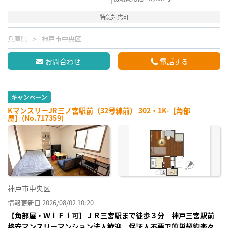
特急対応可
兵庫県
神戸市中央区
お問合わせ
電話する
キャンペーン
KマンスリーJR三ノ宮駅前（32号線前） 302・1K-【角部
屋】(No.717359)
神戸市中央区
情報更新日 2026/08/02 10:20
【角部屋・ＷｉＦｉ可】ＪＲ三宮駅まで徒歩３分 神戸三宮駅前
格安マンスリーマンション法人歓迎、保証人不要で簡単契約楽々