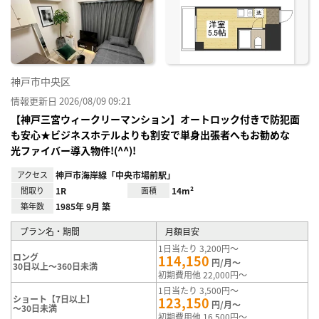
神戸市中央区
情報更新日 2026/08/09 09:21
【神戸三宮ウィークリーマンション】オートロック付きで防犯面
も安心★ビジネスホテルよりも割安で単身出張者へもお勧めな
光ファイバー導入物件!(^^)!
アクセス
神戸市海岸線「中央市場前駅」
間取り
1R
面積
14m²
築年数
1985年 9月 築
プラン名・期間
月額目安
1日当たり 3,200円～
ロング
114,150
円/月～
30日以上～360日未満
初期費用他 22,000円～
1日当たり 3,500円～
ショート【7日以上】
123,150
円/月～
～30日未満
初期費用他 16,500円～