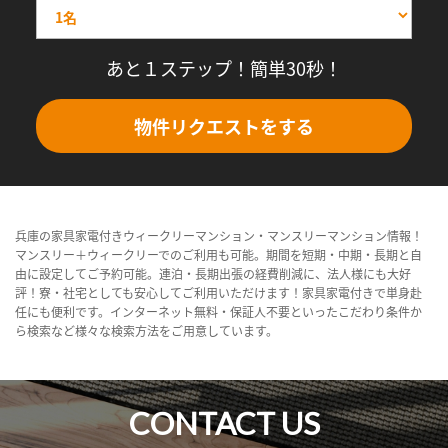
あと１ステップ！簡単30秒！
物件リクエストをする
兵庫の家具家電付きウィークリーマンション・マンスリーマンション情報！
マンスリー＋ウィークリーでのご利用も可能。期間を短期・中期・長期と自
由に設定してご予約可能。連泊・長期出張の経費削減に、法人様にも大好
評！寮・社宅としても安心してご利用いただけます！家具家電付きで単身赴
任にも便利です。インターネット無料・保証人不要といったこだわり条件か
ら検索など様々な検索方法をご用意しています。
CONTACT US