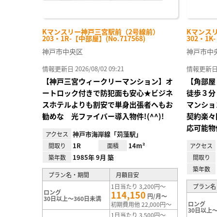
Kマンスリー神戸三宮駅前（2号線前）
Kマンス
203・1R-【中部屋】(No.717568)
302・1K
神戸市中央区
神戸市中
情報更新日 2026/08/02 09:21
情報更新日 20
【神戸三宮ウィークリーマンション】オ
【角部屋
ートロック付きで防犯面も安心★ビジネ
徒歩３分
スホテルよりも割安で単身出張者へもお
マンショ
勧めな 光ファイバー導入物件!(^^)!
契約楽々
応可能物
神戸市海岸線「苅藻駅」
アクセス
1R
14m²
間取り
面積
アクセス
1985年 9月 築
築年数
間取り
築年数
プラン名・期間
月額目安
1日当たり 3,200円～
プラン名
ロング
114,150
円/月～
30日以上～360日未満
ロング
初期費用他 22,000円～
30日以上～
1日当たり 3,500円～