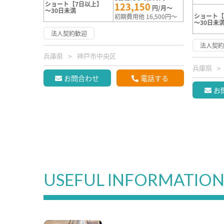
ショート【7日以上】
123,150
円/月～
～30日未満
ショート【
初期費用他 16,500円～
～30日未
法人契約歓迎
法人契
兵庫県
神戸市中央区
兵庫県
お問合わせ
電話する
お
USEFUL INFORMATIO