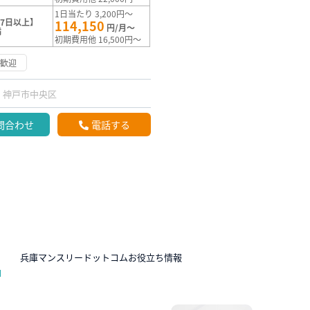
1日当たり 3,200円～
7日以上】
114,150
円/月～
満
初期費用他 16,500円～
約歓迎
神戸市中央区
問合わせ
電話する
N
兵庫マンスリードットコムお役立ち情報