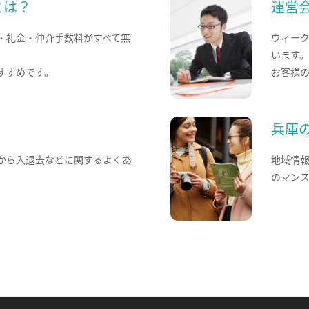
とは？
運営
・礼金・仲介手数料がすべて無
ウィー
います
すすめです。
お客様
兵庫
から入退去などに関するよくあ
地域情
のマン