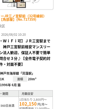
リーJR三ノ宮駅前（32号線前）
-【角部屋】(No.717359)
央区
26/08/02 10:20
・ＷｉＦｉ可】ＪＲ三宮駅まで
 神戸三宮駅前格安マンスリー
ン法人歓迎、保証人不要で簡単
問合せ３分♪【全件電子契約対
件・対面不要】
神戸市海岸線「苅藻駅」
1K
20m²
面積
1996年 6月 築
・期間
月額目安
1日当たり 2,800円～
102,150
円/月～
360日未満
初期費用他 22,000円～