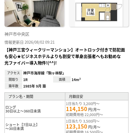
神戸市中央区
情報更新日 2026/08/02 09:21
【神戸三宮ウィークリーマンション】オートロック付きで防犯面
も安心★ビジネスホテルよりも割安で単身出張者へもお勧めな
光ファイバー導入物件!(^^)!
アクセス
神戸市海岸線「駒ヶ林駅」
間取り
1R
面積
14m²
築年数
1985年 9月 築
プラン名・期間
月額目安
1日当たり 3,200円～
ロング
114,150
円/月～
30日以上～360日未満
初期費用他 22,000円～
1日当たり 3,500円～
ショート【7日以上】
123,150
円/月～
～30日未満
初期費用他 16,500円～