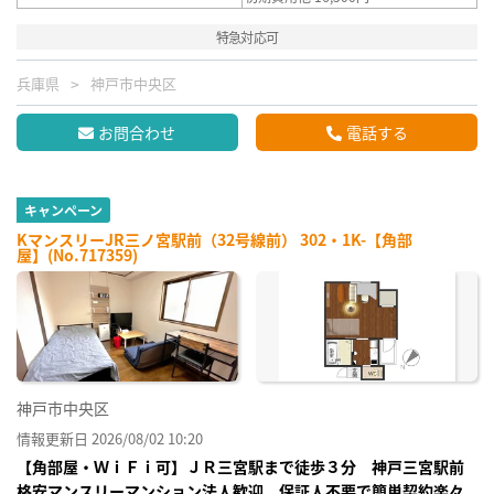
特急対応可
兵庫県
神戸市中央区
お問合わせ
電話する
キャンペーン
KマンスリーJR三ノ宮駅前（32号線前） 302・1K-【角部
屋】(No.717359)
神戸市中央区
情報更新日 2026/08/02 10:20
【角部屋・ＷｉＦｉ可】ＪＲ三宮駅まで徒歩３分 神戸三宮駅前
格安マンスリーマンション法人歓迎、保証人不要で簡単契約楽々