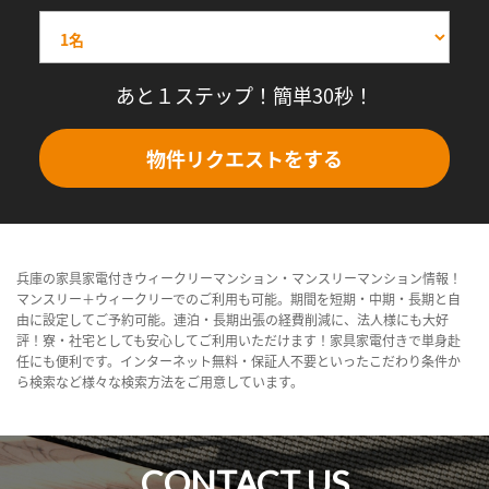
あと１ステップ！簡単30秒！
物件リクエストをする
兵庫の家具家電付きウィークリーマンション・マンスリーマンション情報！
マンスリー＋ウィークリーでのご利用も可能。期間を短期・中期・長期と自
由に設定してご予約可能。連泊・長期出張の経費削減に、法人様にも大好
評！寮・社宅としても安心してご利用いただけます！家具家電付きで単身赴
任にも便利です。インターネット無料・保証人不要といったこだわり条件か
ら検索など様々な検索方法をご用意しています。
CONTACT US