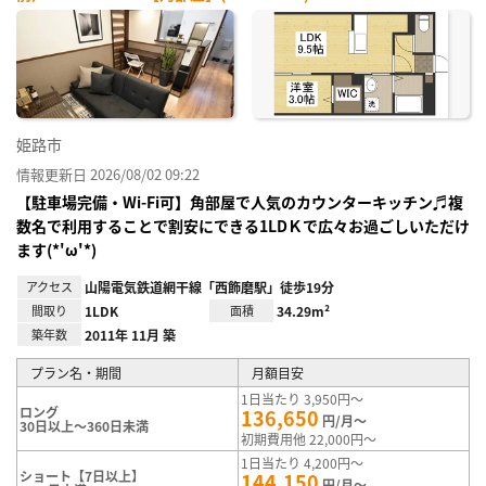
姫路市
情報更新日 2026/08/02 09:22
【駐車場完備・Wi-Fi可】角部屋で人気のカウンターキッチン♬複
数名で利用することで割安にできる1LDＫで広々お過ごしいただけ
ます(*'ω'*)
アクセス
山陽電気鉄道網干線「西飾磨駅」徒歩19分
間取り
1LDK
面積
34.29m²
築年数
2011年 11月 築
プラン名・期間
月額目安
1日当たり 3,950円～
ロング
136,650
円/月～
30日以上～360日未満
初期費用他 22,000円～
1日当たり 4,200円～
ショート【7日以上】
144,150
円/月～