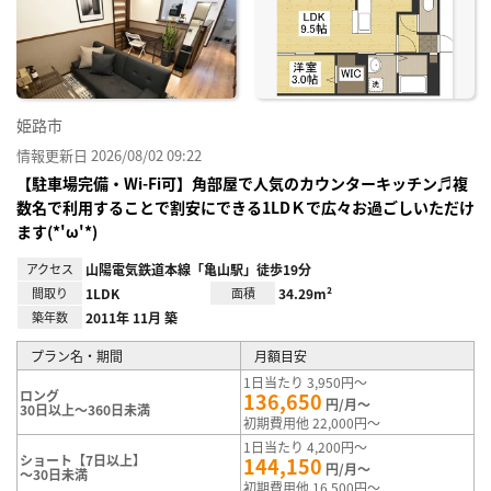
姫路市
情報更新日 2026/08/02 09:22
【駐車場完備・Wi-Fi可】角部屋で人気のカウンターキッチン♬複
数名で利用することで割安にできる1LDＫで広々お過ごしいただけ
ます(*'ω'*)
アクセス
山陽電気鉄道本線「亀山駅」徒歩19分
間取り
1LDK
面積
34.29m²
築年数
2011年 11月 築
プラン名・期間
月額目安
1日当たり 3,950円～
ロング
136,650
円/月～
30日以上～360日未満
初期費用他 22,000円～
1日当たり 4,200円～
ショート【7日以上】
144,150
円/月～
～30日未満
初期費用他 16,500円～