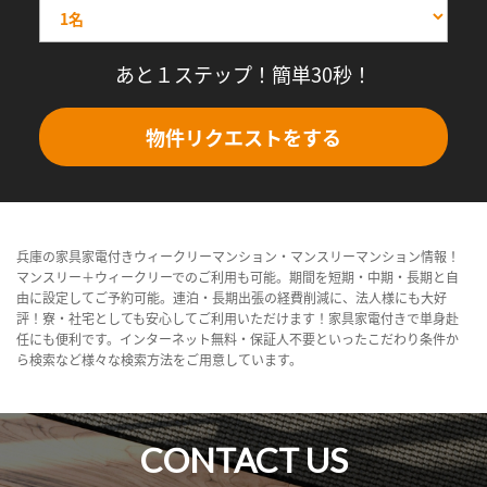
あと１ステップ！簡単30秒！
物件リクエストをする
兵庫の家具家電付きウィークリーマンション・マンスリーマンション情報！
マンスリー＋ウィークリーでのご利用も可能。期間を短期・中期・長期と自
由に設定してご予約可能。連泊・長期出張の経費削減に、法人様にも大好
評！寮・社宅としても安心してご利用いただけます！家具家電付きで単身赴
任にも便利です。インターネット無料・保証人不要といったこだわり条件か
ら検索など様々な検索方法をご用意しています。
CONTACT US