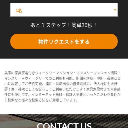
あと１ステップ！簡単30秒！
物件リクエストをする
兵庫の家具家電付きウィークリーマンション・マンスリーマンション情報！
マンスリー＋ウィークリーでのご利用も可能。期間を短期・中期・長期と自
由に設定してご予約可能。連泊・長期出張の経費削減に、法人様にも大好
評！寮・社宅としても安心してご利用いただけます！家具家電付きで単身赴
任にも便利です。インターネット無料・保証人不要といったこだわり条件か
ら検索など様々な検索方法をご用意しています。
CONTACT US