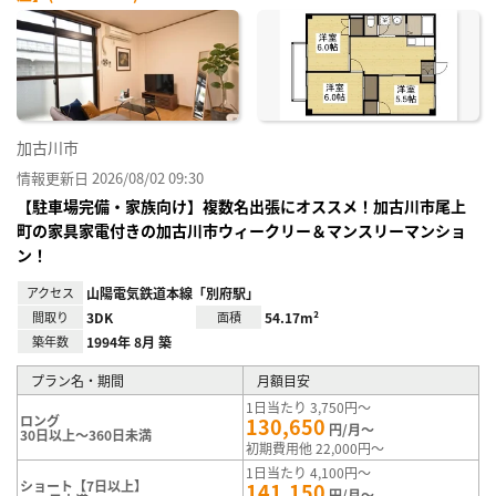
加古川市
情報更新日 2026/08/02 09:30
【駐車場完備・家族向け】複数名出張にオススメ！加古川市尾上
町の家具家電付きの加古川市ウィークリー＆マンスリーマンショ
ン！
アクセス
山陽電気鉄道本線「別府駅」
間取り
3DK
面積
54.17m²
築年数
1994年 8月 築
プラン名・期間
月額目安
1日当たり 3,750円～
ロング
130,650
円/月～
30日以上～360日未満
初期費用他 22,000円～
1日当たり 4,100円～
ショート【7日以上】
141,150
円/月～