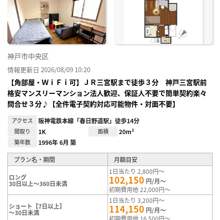
神戸市中央区
情報更新日 2026/08/09 10:20
【角部屋・ＷｉＦｉ可】ＪＲ三宮駅まで徒歩３分 神戸三宮駅前
格安マンスリーマンション法人歓迎、保証人不要で簡単契約楽々
問合せ３分♪【全件電子契約対応可能物件・対面不要】
アクセス
阪神電鉄本線「春日野道駅」徒歩14分
間取り
1K
面積
20m²
築年数
1996年 6月 築
プラン名・期間
月額目安
1日当たり 2,800円～
ロング
102,150
円/月～
30日以上～360日未満
初期費用他 22,000円～
1日当たり 3,200円～
ショート【7日以上】
114,150
円/月～
～30日未満
初期費用他 16,500円～