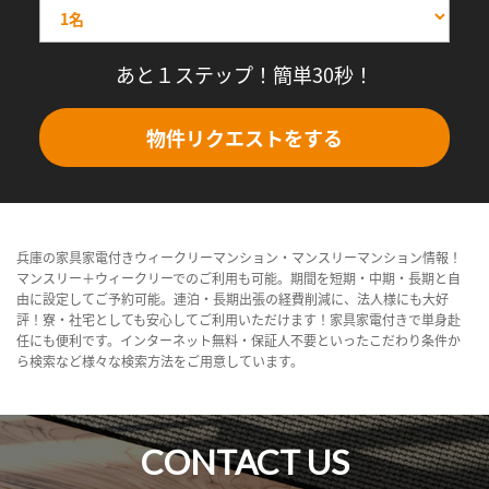
あと１ステップ！簡単30秒！
物件リクエストをする
兵庫の家具家電付きウィークリーマンション・マンスリーマンション情報！
マンスリー＋ウィークリーでのご利用も可能。期間を短期・中期・長期と自
由に設定してご予約可能。連泊・長期出張の経費削減に、法人様にも大好
評！寮・社宅としても安心してご利用いただけます！家具家電付きで単身赴
任にも便利です。インターネット無料・保証人不要といったこだわり条件か
ら検索など様々な検索方法をご用意しています。
CONTACT US