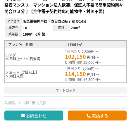
格安マンスリーマンション法人歓迎、保証人不要で簡単契約楽々
問合せ３分♪【全件電子契約対応可能物件・対面不要】
アクセス
阪急電鉄神戸線「春日野道駅」徒歩14分
間取り
1K
面積
20m²
築年数
1996年 6月 築
プラン名・期間
月額目安
1日当たり 2,800円～
ロング
102,150
円/月～
30日以上～360日未満
初期費用他 22,000円～
1日当たり 3,200円～
ショート【7日以上】
114,150
円/月～
～30日未満
初期費用他 16,500円～
オートロック
兵庫県
神戸市中央区
お問合わせ
電話する