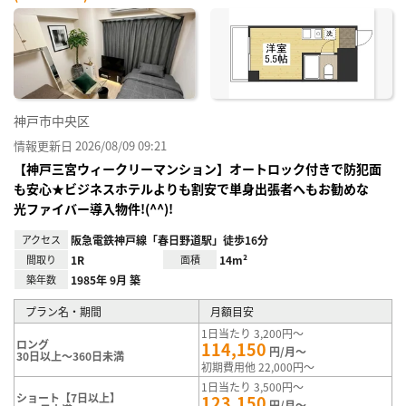
神戸市中央区
情報更新日 2026/08/09 09:21
【神戸三宮ウィークリーマンション】オートロック付きで防犯面
も安心★ビジネスホテルよりも割安で単身出張者へもお勧めな
光ファイバー導入物件!(^^)!
アクセス
阪急電鉄神戸線「春日野道駅」徒歩16分
間取り
1R
面積
14m²
築年数
1985年 9月 築
プラン名・期間
月額目安
1日当たり 3,200円～
ロング
114,150
円/月～
30日以上～360日未満
初期費用他 22,000円～
1日当たり 3,500円～
ショート【7日以上】
123,150
円/月～