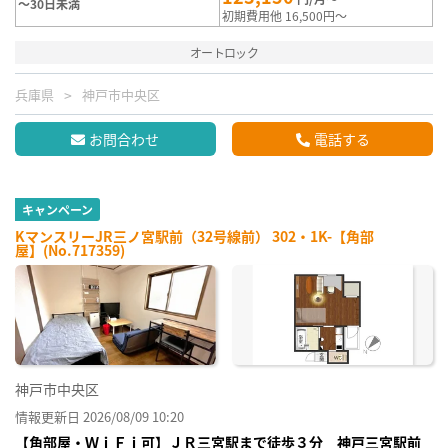
～30日未満
初期費用他 16,500円～
オートロック
兵庫県
神戸市中央区
お問合わせ
電話する
キャンペーン
KマンスリーJR三ノ宮駅前（32号線前） 302・1K-【角部
屋】(No.717359)
神戸市中央区
情報更新日 2026/08/09 10:20
【角部屋・ＷｉＦｉ可】ＪＲ三宮駅まで徒歩３分 神戸三宮駅前