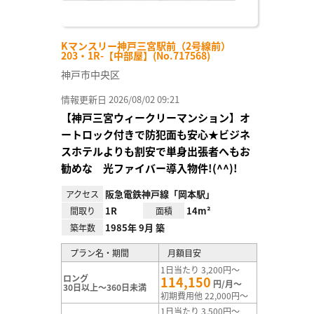
Kマンスリー神戸三宮駅前（2号線前）
203・1R-【中部屋】(No.717568)
神戸市中央区
情報更新日 2026/08/02 09:21
【神戸三宮ウィークリーマンション】オ
ートロック付きで防犯面も安心★ビジネ
スホテルよりも割安で単身出張者へもお
勧めな 光ファイバー導入物件!(^^)!
阪急電鉄神戸線「岡本駅」
アクセス
1R
14m²
間取り
面積
1985年 9月 築
築年数
プラン名・期間
月額目安
1日当たり 3,200円～
ロング
114,150
円/月～
30日以上～360日未満
初期費用他 22,000円～
1日当たり 3,500円～