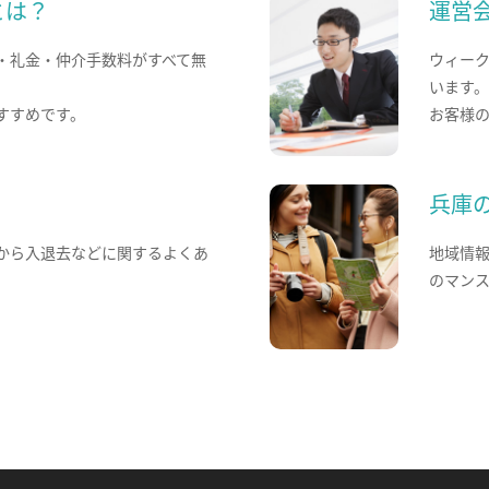
とは？
運営
・礼金・仲介手数料がすべて無
ウィー
います
すすめです。
お客様
兵庫
から入退去などに関するよくあ
地域情
のマン