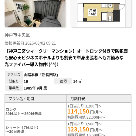
神戸市中央区
情報更新日 2026/08/02 09:21
【神戸三宮ウィークリーマンション】オートロック付きで防犯面
も安心★ビジネスホテルよりも割安で単身出張者へもお勧めな
光ファイバー導入物件!(^^)!
アクセス
山陽本線「新長田駅」
間取り
1R
面積
14m²
築年数
1985年 9月 築
プラン名・期間
月額目安
1日当たり 3,200円～
ロング
114,150
円/月～
30日以上～360日未満
初期費用他 22,000円～
1日当たり 3,500円～
ショート【7日以上】
123,150
円/月～
～30日未満
初期費用他 16,500円～