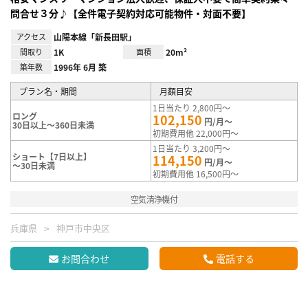
問合せ３分♪【全件電子契約対応可能物件・対面不要】
アクセス
山陽本線「新長田駅」
間取り
1K
面積
20m²
築年数
1996年 6月 築
プラン名・期間
月額目安
1日当たり 2,800円～
ロング
102,150
円/月～
30日以上～360日未満
初期費用他 22,000円～
1日当たり 3,200円～
ショート【7日以上】
114,150
円/月～
～30日未満
初期費用他 16,500円～
空気清浄機付
兵庫県
神戸市中央区
お問合わせ
電話する