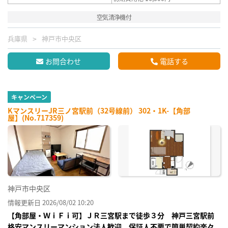
空気清浄機付
兵庫県
神戸市中央区
お問合わせ
電話する
キャンペーン
KマンスリーJR三ノ宮駅前（32号線前） 302・1K-【角部
屋】(No.717359)
神戸市中央区
情報更新日 2026/08/02 10:20
【角部屋・ＷｉＦｉ可】ＪＲ三宮駅まで徒歩３分 神戸三宮駅前
格安マンスリーマンション法人歓迎、保証人不要で簡単契約楽々