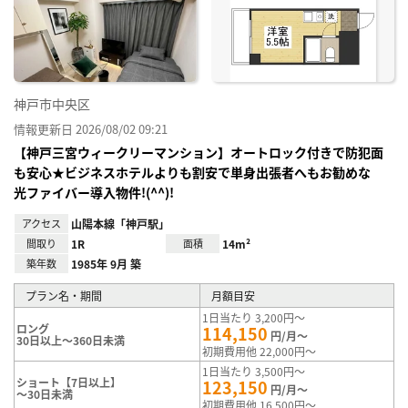
神戸市中央区
情報更新日 2026/08/02 09:21
【神戸三宮ウィークリーマンション】オートロック付きで防犯面
も安心★ビジネスホテルよりも割安で単身出張者へもお勧めな
光ファイバー導入物件!(^^)!
アクセス
山陽本線「神戸駅」
間取り
1R
面積
14m²
築年数
1985年 9月 築
プラン名・期間
月額目安
1日当たり 3,200円～
ロング
114,150
円/月～
30日以上～360日未満
初期費用他 22,000円～
1日当たり 3,500円～
ショート【7日以上】
123,150
円/月～
～30日未満
初期費用他 16,500円～