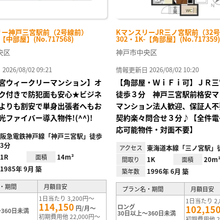
リー神戸三宮駅前（2号線前）
KマンスリーJR三ノ宮駅前（32
-【中部屋】(No.717568)
302・1K-【角部屋】(No.717359)
央区
神戸市中央区
26/08/02 09:21
情報更新日 2026/08/02 10:20
宮ウィークリーマンション】オ
【角部屋・ＷｉＦｉ可】ＪＲ三
ク付きで防犯面も安心★ビジネ
徒歩３分 神戸三宮駅前格安マ
よりも割安で単身出張者へもお
マンション法人歓迎、保証人不
光ファイバー導入物件!(^^)!
契約楽々問合せ３分♪【全件電
応可能物件・対面不要】
阪急電鉄神戸線「神戸三宮駅」徒歩
3分
東海道本線「三ノ宮駅」
アクセス
1R
14m²
面積
1K
20m
間取り
面積
1985年 9月 築
1996年 6月 築
築年数
・期間
月額目安
プラン名・期間
月額目安
1日当たり 3,200円～
1日当たり 2,
114,150
ロング
102,15
円/月～
360日未満
30日以上～360日未満
初期費用他 22,000円～
初期費用他 2