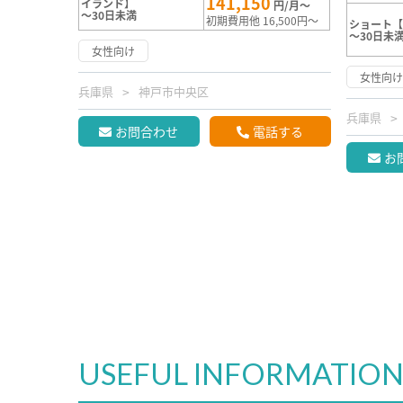
141,150
イランド】
円/月～
～30日未満
初期費用他 16,500円～
ショート【
～30日未
女性向け
女性向
兵庫県
神戸市中央区
兵庫県
お問合わせ
電話する
お
USEFUL INFORMATIO