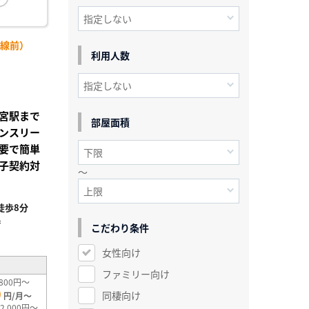
号線前）
利用人数
宮駅まで
部屋面積
ンスリー
要で簡単
子契約対
～
徒歩8分
²
こだわり条件
女性向け
ファミリー向け
800円～
0
同棲向け
円/月～
2,000円～