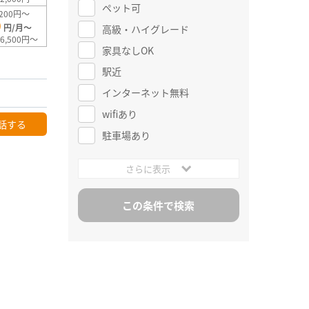
ペット可
200円～
0
円/月～
高級・ハイグレード
6,500円～
家具なしOK
駅近
インターネット無料
wifiあり
話する
駐車場あり
さらに表示