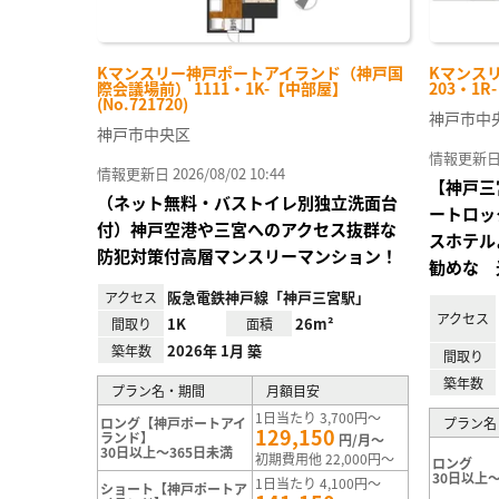
Kマンスリー神戸ポートアイランド（神戸国
Kマンス
際会議場前） 1111・1K-【中部屋】
203・1R
(No.721720)
神戸市中
神戸市中央区
情報更新日 20
情報更新日 2026/08/02 10:44
【神戸三
（ネット無料・バストイレ別独立洗面台
ートロッ
付）神戸空港や三宮へのアクセス抜群な
スホテル
防犯対策付高層マンスリーマンション！
勧めな 
阪急電鉄神戸線「神戸三宮駅」
アクセス
アクセス
1K
26m²
間取り
面積
2026年 1月 築
築年数
間取り
築年数
プラン名・期間
月額目安
1日当たり 3,700円～
ロング【神戸ポートアイ
プラン名
129,150
ランド】
円/月～
30日以上～365日未満
初期費用他 22,000円～
ロング
30日以上～
1日当たり 4,100円～
ショート【神戸ポートア