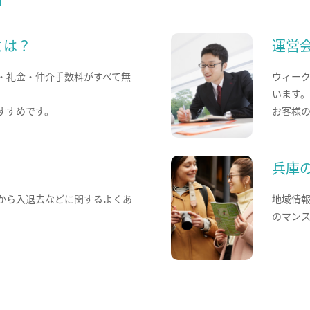
とは？
運営
・礼金・仲介手数料がすべて無
ウィー
います
すすめです。
お客様
兵庫
から入退去などに関するよくあ
地域情
のマン