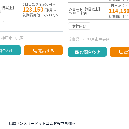
1日当たり 3,500円～
1日当たり 3,
7日以上】
123,150
ショート【7日以上】
114,15
円/月～
満
～30日未満
初期費用他 16,500円～
初期費用他 1
け
女性向け
神戸市中央区
兵庫県
神戸市中央区
問合わせ
電話する
お問合わせ
電
N
兵庫マンスリードットコムお役立ち情報