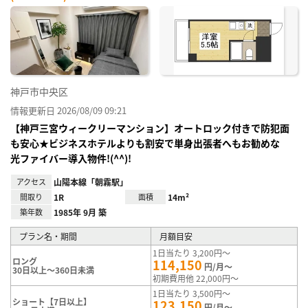
神戸市中央区
情報更新日 2026/08/09 09:21
【神戸三宮ウィークリーマンション】オートロック付きで防犯面
も安心★ビジネスホテルよりも割安で単身出張者へもお勧めな
光ファイバー導入物件!(^^)!
アクセス
山陽本線「朝霧駅」
間取り
1R
面積
14m²
築年数
1985年 9月 築
プラン名・期間
月額目安
1日当たり 3,200円～
ロング
114,150
円/月～
30日以上～360日未満
初期費用他 22,000円～
1日当たり 3,500円～
ショート【7日以上】
123,150
円/月～