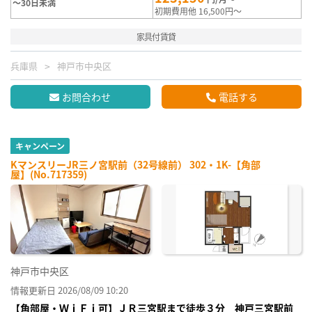
～30日未満
初期費用他 16,500円～
家具付賃貸
兵庫県
神戸市中央区
お問合わせ
電話する
キャンペーン
KマンスリーJR三ノ宮駅前（32号線前） 302・1K-【角部
屋】(No.717359)
神戸市中央区
情報更新日 2026/08/09 10:20
【角部屋・ＷｉＦｉ可】ＪＲ三宮駅まで徒歩３分 神戸三宮駅前