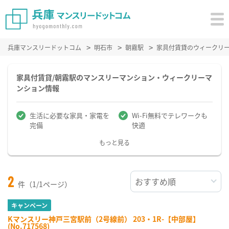
兵庫マンスリードットコム
明石市
朝霧駅
家具付賃貸のウィークリ
家具付賃貸/朝霧駅のマンスリーマンション・ウィークリーマ
ンション情報
生活に必要な家具・家電を
Wi-Fi無料でテレワークも
完備
快適
もっと見る
2
件（1/1ページ）
キャンペーン
Kマンスリー神戸三宮駅前（2号線前） 203・1R-【中部屋】
(No.717568)