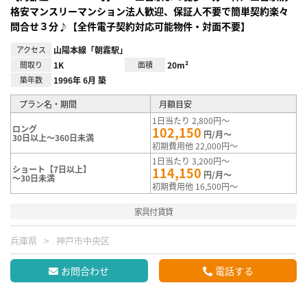
格安マンスリーマンション法人歓迎、保証人不要で簡単契約楽々
問合せ３分♪【全件電子契約対応可能物件・対面不要】
アクセス
山陽本線「朝霧駅」
間取り
1K
面積
20m²
築年数
1996年 6月 築
プラン名・期間
月額目安
1日当たり 2,800円～
ロング
102,150
円/月～
30日以上～360日未満
初期費用他 22,000円～
1日当たり 3,200円～
ショート【7日以上】
114,150
円/月～
～30日未満
初期費用他 16,500円～
家具付賃貸
兵庫県
神戸市中央区
お問合わせ
電話する