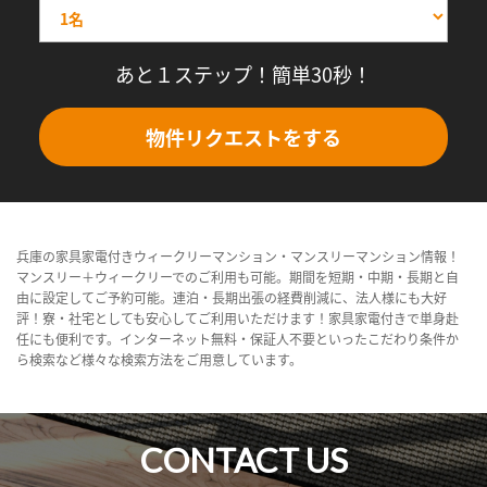
あと１ステップ！簡単30秒！
物件リクエストをする
兵庫の家具家電付きウィークリーマンション・マンスリーマンション情報！
マンスリー＋ウィークリーでのご利用も可能。期間を短期・中期・長期と自
由に設定してご予約可能。連泊・長期出張の経費削減に、法人様にも大好
評！寮・社宅としても安心してご利用いただけます！家具家電付きで単身赴
任にも便利です。インターネット無料・保証人不要といったこだわり条件か
ら検索など様々な検索方法をご用意しています。
CONTACT US