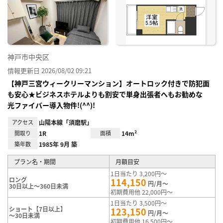
神戸市中央区
情報更新日 2026/08/02 09:21
【神戸三宮ウィークリーマンション】オートロック付きで防犯面
も安心★ビジネスホテルよりも割安で単身出張者へもお勧めな
光ファイバー導入物件!(^^)!
アクセス
山陽本線「須磨駅」
間取り
1R
面積
14m²
築年数
1985年 9月 築
プラン名・期間
月額目安
1日当たり 3,200円～
ロング
114,150
円/月～
30日以上～360日未満
初期費用他 22,000円～
1日当たり 3,500円～
ショート【7日以上】
123,150
円/月～
～30日未満
初期費用他 16,500円～