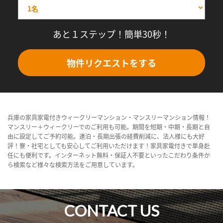
あと１ステップ！簡単30秒！
物件リクエストをする
兵庫の家具家電付きウィークリーマンション・マンスリーマンション情報！
マンスリー＋ウィークリーでのご利用も可能。期間を短期・中期・長期と自
由に設定してご予約可能。連泊・長期出張の経費削減に、法人様にも大好
評！寮・社宅としても安心してご利用いただけます！家具家電付きで単身赴
任にも便利です。インターネット無料・保証人不要といったこだわり条件か
ら検索など様々な検索方法をご用意しています。
CONTACT US