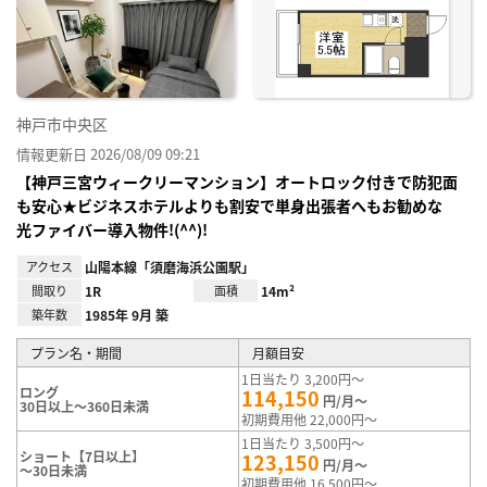
神戸市中央区
情報更新日 2026/08/09 09:21
【神戸三宮ウィークリーマンション】オートロック付きで防犯面
も安心★ビジネスホテルよりも割安で単身出張者へもお勧めな
光ファイバー導入物件!(^^)!
アクセス
山陽本線「須磨海浜公園駅」
間取り
1R
面積
14m²
築年数
1985年 9月 築
プラン名・期間
月額目安
1日当たり 3,200円～
ロング
114,150
円/月～
30日以上～360日未満
初期費用他 22,000円～
1日当たり 3,500円～
ショート【7日以上】
123,150
円/月～
～30日未満
初期費用他 16,500円～