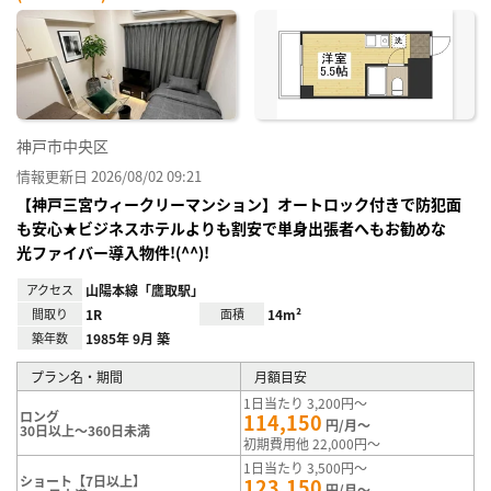
神戸市中央区
情報更新日 2026/08/02 09:21
【神戸三宮ウィークリーマンション】オートロック付きで防犯面
も安心★ビジネスホテルよりも割安で単身出張者へもお勧めな
光ファイバー導入物件!(^^)!
アクセス
山陽本線「鷹取駅」
間取り
1R
面積
14m²
築年数
1985年 9月 築
プラン名・期間
月額目安
1日当たり 3,200円～
ロング
114,150
円/月～
30日以上～360日未満
初期費用他 22,000円～
1日当たり 3,500円～
ショート【7日以上】
123,150
円/月～