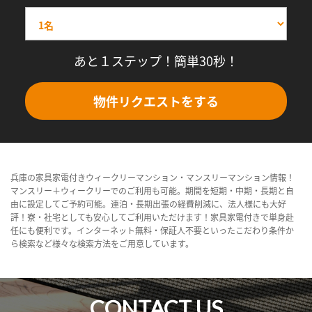
あと１ステップ！簡単30秒！
物件リクエストをする
兵庫の家具家電付きウィークリーマンション・マンスリーマンション情報！
マンスリー＋ウィークリーでのご利用も可能。期間を短期・中期・長期と自
由に設定してご予約可能。連泊・長期出張の経費削減に、法人様にも大好
評！寮・社宅としても安心してご利用いただけます！家具家電付きで単身赴
任にも便利です。インターネット無料・保証人不要といったこだわり条件か
ら検索など様々な検索方法をご用意しています。
CONTACT US