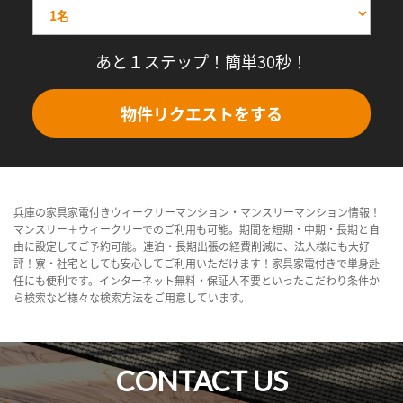
あと１ステップ！簡単30秒！
物件リクエストをする
兵庫の家具家電付きウィークリーマンション・マンスリーマンション情報！
マンスリー＋ウィークリーでのご利用も可能。期間を短期・中期・長期と自
由に設定してご予約可能。連泊・長期出張の経費削減に、法人様にも大好
評！寮・社宅としても安心してご利用いただけます！家具家電付きで単身赴
任にも便利です。インターネット無料・保証人不要といったこだわり条件か
ら検索など様々な検索方法をご用意しています。
CONTACT US