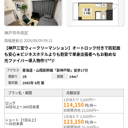
神戸市中央区
情報更新日 2026/08/09 09:21
【神戸三宮ウィークリーマンション】オートロック付きで防犯面
も安心★ビジネスホテルよりも割安で単身出張者へもお勧めな
光ファイバー導入物件!(^^)!
アクセス
東海道・山陽新幹線「新神戸駅」徒歩17分
間取り
1R
面積
14m²
築年数
1985年 9月 築
プラン名・期間
月額目安
1日当たり 3,200円～
ロング
114,150
円/月～
30日以上～360日未満
初期費用他 22,000円～
1日当たり 3,500円～
ショート【7日以上】
123,150
円/月～
～30日未満
初期費用他 16,500円～