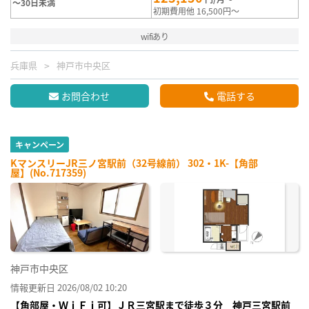
～30日未満
初期費用他 16,500円～
wifiあり
兵庫県
神戸市中央区
お問合わせ
電話する
キャンペーン
KマンスリーJR三ノ宮駅前（32号線前） 302・1K-【角部
屋】(No.717359)
神戸市中央区
情報更新日 2026/08/02 10:20
【角部屋・ＷｉＦｉ可】ＪＲ三宮駅まで徒歩３分 神戸三宮駅前