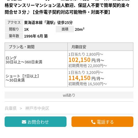
格安マンスリーマンション法人歓迎、保証人不要で簡単契約楽々
問合せ３分♪【全件電子契約対応可能物件・対面不要】
アクセス
東海道本線「灘駅」徒歩25分
間取り
1K
面積
20m²
築年数
1996年 6月 築
プラン名・期間
月額目安
1日当たり 2,800円～
ロング
102,150
円/月～
30日以上～360日未満
初期費用他 22,000円～
1日当たり 3,200円～
ショート【7日以上】
114,150
円/月～
～30日未満
初期費用他 16,500円～
wifiあり
兵庫県
神戸市中央区
お問合わせ
電話する