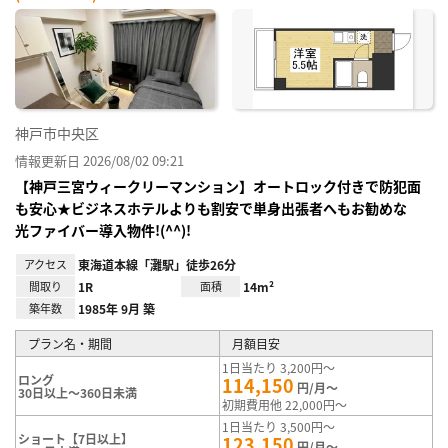
神戸市中央区
情報更新日 2026/08/02 09:21
【神戸三宮ウィークリーマンション】オートロック付きで防犯面
も安心★ビジネスホテルよりも割安で単身出張者へもお勧めな
光ファイバー導入物件!(^^)!
アクセス
東海道本線「灘駅」徒歩26分
間取り
1R
面積
14m²
築年数
1985年 9月 築
プラン名・期間
月額目安
1日当たり 3,200円～
ロング
114,150
円/月～
30日以上～360日未満
初期費用他 22,000円～
1日当たり 3,500円～
ショート【7日以上】
123,150
円/月～