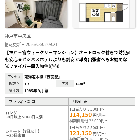
神戸市中央区
情報更新日 2026/08/02 09:21
【神戸三宮ウィークリーマンション】オートロック付きで防犯面
も安心★ビジネスホテルよりも割安で単身出張者へもお勧めな
光ファイバー導入物件!(^^)!
アクセス
東海道本線「西宮駅」
間取り
1R
面積
14m²
築年数
1985年 9月 築
プラン名・期間
月額目安
1日当たり 3,200円～
ロング
114,150
円/月～
30日以上～360日未満
初期費用他 22,000円～
1日当たり 3,500円～
ショート【7日以上】
123,150
円/月～
～30日未満
初期費用他 16,500円～