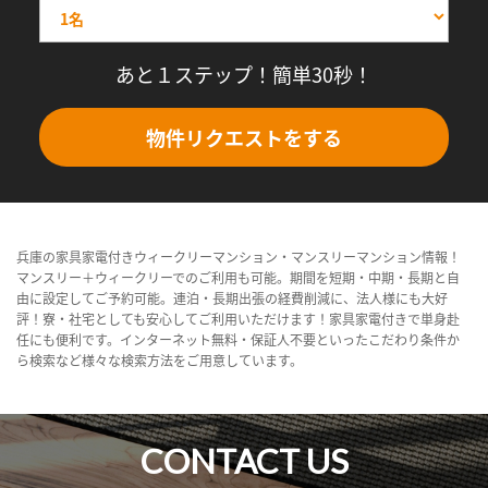
あと１ステップ！簡単30秒！
物件リクエストをする
兵庫の家具家電付きウィークリーマンション・マンスリーマンション情報！
マンスリー＋ウィークリーでのご利用も可能。期間を短期・中期・長期と自
由に設定してご予約可能。連泊・長期出張の経費削減に、法人様にも大好
評！寮・社宅としても安心してご利用いただけます！家具家電付きで単身赴
任にも便利です。インターネット無料・保証人不要といったこだわり条件か
ら検索など様々な検索方法をご用意しています。
CONTACT US