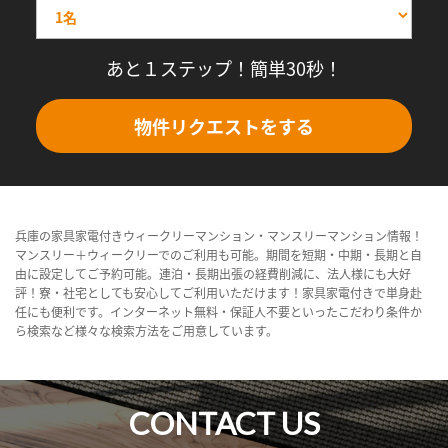
あと１ステップ！簡単30秒！
物件リクエストをする
兵庫の家具家電付きウィークリーマンション・マンスリーマンション情報！
マンスリー＋ウィークリーでのご利用も可能。期間を短期・中期・長期と自
由に設定してご予約可能。連泊・長期出張の経費削減に、法人様にも大好
評！寮・社宅としても安心してご利用いただけます！家具家電付きで単身赴
任にも便利です。インターネット無料・保証人不要といったこだわり条件か
ら検索など様々な検索方法をご用意しています。
CONTACT US