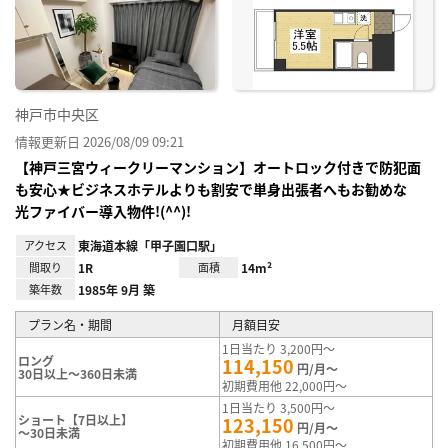
神戸市中央区
情報更新日 2026/08/09 09:21
【神戸三宮ウィークリーマンション】オートロック付きで防犯面
も安心★ビジネスホテルよりも割安で単身出張者へもお勧めな
光ファイバー導入物件!(^^)!
アクセス
東海道本線「甲子園口駅」
間取り
1R
面積
14m²
築年数
1985年 9月 築
プラン名・期間
月額目安
1日当たり 3,200円～
ロング
114,150
円/月～
30日以上～360日未満
初期費用他 22,000円～
1日当たり 3,500円～
ショート【7日以上】
123,150
円/月～
～30日未満
初期費用他 16,500円～