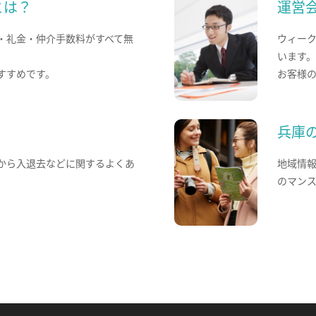
とは？
運営
・礼金・仲介手数料がすべて無
ウィー
います
すすめです。
お客様
兵庫
から入退去などに関するよくあ
地域情
のマン