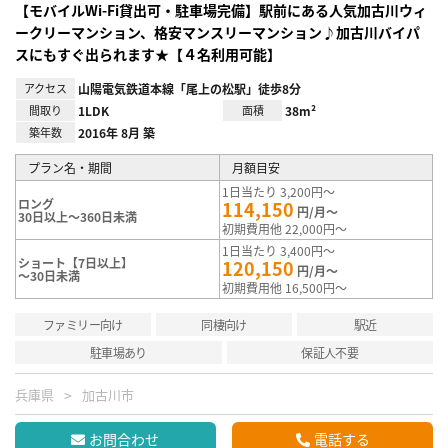
【モバイルWi-Fi貸出可・駐車場完備】駅前にある人気加古川ウィ
ークリーマンション、格安マンスリーマンション♪加古川バイパ
スにもすぐ出られます★【４名利用可能】
アクセス
山陽電気鉄道本線「尾上の松駅」徒歩8分
間取り
1LDK
面積
38m²
築年数
2016年 8月 築
プラン名・期間
月額目安
1日当たり 3,200円～
ロング
114,150
円/月～
30日以上～360日未満
初期費用他 22,000円～
1日当たり 3,400円～
ショート【7日以上】
120,150
円/月～
～30日未満
初期費用他 16,500円～
ファミリー向け
同棲向け
駅近
駐車場あり
保証人不要
兵庫県
加古川市
お問合わせ
電話する