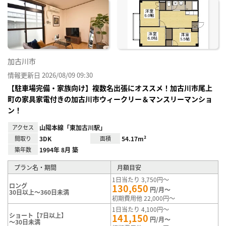
加古川市
情報更新日 2026/08/09 09:30
【駐車場完備・家族向け】複数名出張にオススメ！加古川市尾上
町の家具家電付きの加古川市ウィークリー＆マンスリーマンショ
ン！
アクセス
山陽本線「東加古川駅」
間取り
3DK
面積
54.17m²
築年数
1994年 8月 築
プラン名・期間
月額目安
1日当たり 3,750円～
ロング
130,650
円/月～
30日以上～360日未満
初期費用他 22,000円～
1日当たり 4,100円～
ショート【7日以上】
141,150
円/月～
～30日未満