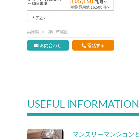
105,150
円/月～
～30日未満
初期費用他 16,500円～
大学近く
兵庫県
神戸市灘区
お問合わせ
電話する
USEFUL INFORMATIO
マンスリーマンション