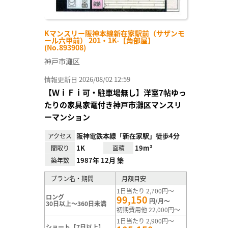
Kマンスリー阪神本線新在家駅前（サザンモ
ール六甲前） 201・1K-【角部屋】
(No.893908)
神戸市灘区
情報更新日 2026/08/02 12:59
【ＷｉＦｉ可・駐車場無し】洋室7帖ゆっ
たりの家具家電付き神戸市灘区マンスリ
ーマンション
阪神電鉄本線「新在家駅」徒歩4分
アクセス
1K
19m²
間取り
面積
1987年 12月 築
築年数
プラン名・期間
月額目安
1日当たり 2,700円～
ロング
99,150
円/月～
30日以上～360日未満
初期費用他 22,000円～
1日当たり 2,900円～
ショート【7日以上】