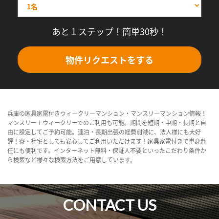
あと１ステップ！簡単30秒！
物件リクエストをする
兵庫の家具家電付きウィークリーマンション・マンスリーマンション情報！
マンスリー＋ウィークリーでのご利用も可能。期間を短期・中期・長期と自
由に設定してご予約可能。連泊・長期出張の経費削減に、法人様にも大好
評！寮・社宅としても安心してご利用いただけます！家具家電付きで単身赴
任にも便利です。インターネット無料・保証人不要といったこだわり条件か
ら検索など様々な検索方法をご用意しています。
CONTACT US