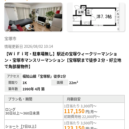
宝塚市
情報更新日 2026/08/02 10:14
【ＷｉＦｉ可・駐車場無し】駅近の宝塚ウィークリーマンショ
ン・宝塚市マンスリーマンション【宝塚駅まで徒歩２分・好立地
で角部屋物件】
アクセス
福知山線「宝塚駅」徒歩2分
間取り
1K
面積
22m²
築年数
1990年 4月 築
プラン名・期間
月額目安
1日当たり 3,300円～
ロング
117,150
円/月～
30日以上～360日未満
初期費用他 22,000円～
1日当たり 3,500円～
ショート【7日以上】
123,150
円/月～