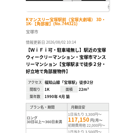
Kマンスリー宝塚駅前（宝塚大劇場） 3D・
1K-【角部屋】(No.744321)
宝塚市
情報更新日 2026/08/02 10:14
【ＷｉＦｉ可・駐車場無し】駅近の宝塚
ウィークリーマンション・宝塚市マンス
リーマンション【宝塚駅まで徒歩２分・
好立地で角部屋物件】
福知山線「宝塚駅」徒歩2分
アクセス
1K
22m²
間取り
面積
1990年 4月 築
築年数
プラン名・期間
月額目安
1日当たり 3,300円～
ロング
117,150
円/月～
30日以上～360日未満
初期費用他 22,000円～
1日当たり 3,500円～