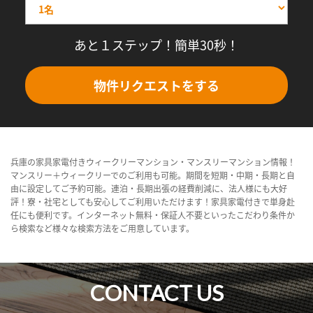
あと１ステップ！簡単30秒！
物件リクエストをする
兵庫の家具家電付きウィークリーマンション・マンスリーマンション情報！
マンスリー＋ウィークリーでのご利用も可能。期間を短期・中期・長期と自
由に設定してご予約可能。連泊・長期出張の経費削減に、法人様にも大好
評！寮・社宅としても安心してご利用いただけます！家具家電付きで単身赴
任にも便利です。インターネット無料・保証人不要といったこだわり条件か
ら検索など様々な検索方法をご用意しています。
CONTACT US