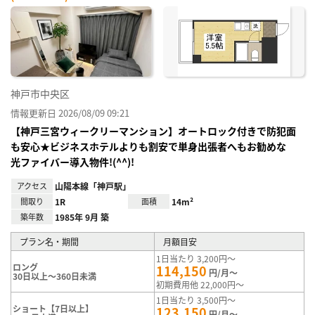
神戸市中央区
情報更新日 2026/08/09 09:21
【神戸三宮ウィークリーマンション】オートロック付きで防犯面
も安心★ビジネスホテルよりも割安で単身出張者へもお勧めな
光ファイバー導入物件!(^^)!
アクセス
山陽本線「神戸駅」
間取り
1R
面積
14m²
築年数
1985年 9月 築
プラン名・期間
月額目安
1日当たり 3,200円～
ロング
114,150
円/月～
30日以上～360日未満
初期費用他 22,000円～
1日当たり 3,500円～
ショート【7日以上】
123,150
円/月～