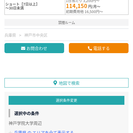
1日当たり 3,200円～
ショート【7日以上】
114,150
円/月～
～30日未満
初期費用他 16,500円～
禁煙ルーム
兵庫県
神戸市中央区
お問合わせ
電話する
地図で検索
選択条件変更
選択中の条件
神戸学院大学周辺
兵庫県 の エリアを全て表示する