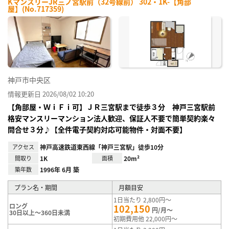
KマンスリーJR三ノ宮駅前（32号線前） 302・1K-【角部
屋】(No.717359)
神戸市中央区
情報更新日 2026/08/02 10:20
【角部屋・ＷｉＦｉ可】ＪＲ三宮駅まで徒歩３分 神戸三宮駅前
格安マンスリーマンション法人歓迎、保証人不要で簡単契約楽々
問合せ３分♪【全件電子契約対応可能物件・対面不要】
アクセス
神戸高速鉄道東西線「神戸三宮駅」徒歩10分
間取り
1K
面積
20m²
築年数
1996年 6月 築
プラン名・期間
月額目安
1日当たり 2,800円～
ロング
102,150
円/月～
30日以上～360日未満
初期費用他 22,000円～