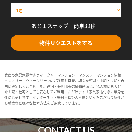
あと１ステップ！簡単30秒！
物件リクエストをする
兵庫の家具家電付きウィークリーマンション・マンスリーマンション情報！
マンスリー＋ウィークリーでのご利用も可能。期間を短期・中期・長期と自
由に設定してご予約可能。連泊・長期出張の経費削減に、法人様にも大好
評！寮・社宅としても安心してご利用いただけます！家具家電付きで単身赴
任にも便利です。インターネット無料・保証人不要といったこだわり条件か
ら検索など様々な検索方法をご用意しています。
CONTACT US