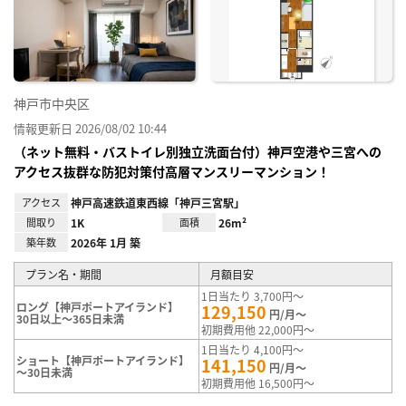
神戸市中央区
情報更新日 2026/08/02 10:44
（ネット無料・バストイレ別独立洗面台付）神戸空港や三宮への
アクセス抜群な防犯対策付高層マンスリーマンション！
アクセス
神戸高速鉄道東西線「神戸三宮駅」
間取り
1K
面積
26m²
築年数
2026年 1月 築
プラン名・期間
月額目安
1日当たり 3,700円～
ロング【神戸ポートアイランド】
129,150
円/月～
30日以上～365日未満
初期費用他 22,000円～
1日当たり 4,100円～
ショート【神戸ポートアイランド】
141,150
円/月～
～30日未満
初期費用他 16,500円～