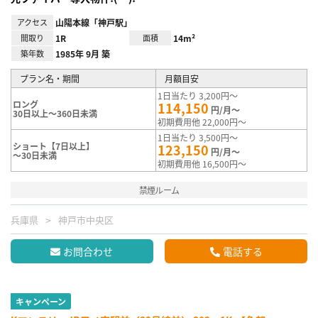
アクセス
山陽本線「神戸駅」
間取り
1R
面積
14m²
築年数
1985年 9月 築
プラン名・期間
月額目安
1日当たり 3,200円～
ロング
114,150
円/月～
30日以上～360日未満
初期費用他 22,000円～
1日当たり 3,500円～
ショート【7日以上】
123,150
円/月～
～30日未満
初期費用他 16,500円～
禁煙ルーム
兵庫県
神戸市中央区
お問合わせ
電話する
キャンペーン