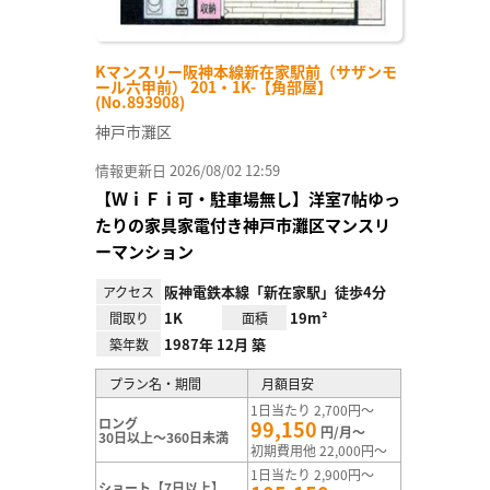
Kマンスリー阪神本線新在家駅前（サザンモ
ール六甲前） 201・1K-【角部屋】
(No.893908)
神戸市灘区
情報更新日 2026/08/02 12:59
【ＷｉＦｉ可・駐車場無し】洋室7帖ゆっ
たりの家具家電付き神戸市灘区マンスリ
ーマンション
阪神電鉄本線「新在家駅」徒歩4分
アクセス
1K
19m²
間取り
面積
1987年 12月 築
築年数
プラン名・期間
月額目安
1日当たり 2,700円～
ロング
99,150
円/月～
30日以上～360日未満
初期費用他 22,000円～
1日当たり 2,900円～
ショート【7日以上】