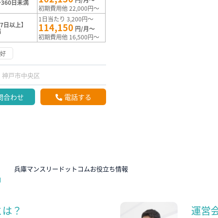
360日未満
初期費用他 22,000円～
1日当たり 3,200円～
7日以上】
114,150
円/月～
満
初期費用他 16,500円～
良好
神戸市中央区
問合わせ
電話する
N
兵庫マンスリードットコムお役立ち情報
とは？
運営