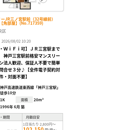
リーJR三ノ宮駅前（32号線前）
-【角部屋】(No.717359)
央区
26/08/02 10:20
・ＷｉＦｉ可】ＪＲ三宮駅まで
 神戸三宮駅前格安マンスリー
ン法人歓迎、保証人不要で簡単
問合せ３分♪【全件電子契約対
件・対面不要】
神戸高速鉄道東西線「神戸三宮駅」
徒歩10分
1K
20m²
面積
1996年 6月 築
・期間
月額目安
1日当たり 2,800円～
102,150
円/月～