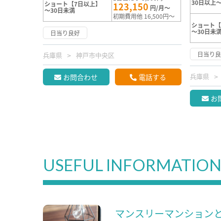
30日以上～
ショート【7日以上】
123,150
円/月～
～30日未満
初期費用他 16,500円～
ショート【
～30日未
日当り良好
日当り
兵庫県
神戸市中央区
兵庫県
お問合わせ
電話する
お
USEFUL INFORMATIO
マンスリーマンション