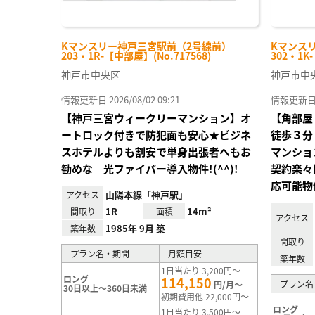
Kマンスリー神戸三宮駅前（2号線前）
Kマンス
203・1R-【中部屋】(No.717568)
302・1K
神戸市中央区
神戸市中
情報更新日 2026/08/02 09:21
情報更新日 20
【神戸三宮ウィークリーマンション】オ
【角部屋
ートロック付きで防犯面も安心★ビジネ
徒歩３分
スホテルよりも割安で単身出張者へもお
マンショ
勧めな 光ファイバー導入物件!(^^)!
契約楽々
応可能物
山陽本線「神戸駅」
アクセス
1R
14m²
間取り
面積
アクセス
1985年 9月 築
築年数
間取り
プラン名・期間
月額目安
築年数
1日当たり 3,200円～
ロング
114,150
プラン名
円/月～
30日以上～360日未満
初期費用他 22,000円～
ロング
1日当たり 3,500円～