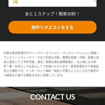
あと１ステップ！簡単30秒！
物件リクエストをする
兵庫の家具家電付きウィークリーマンション・マンスリーマンション情報！
マンスリー＋ウィークリーでのご利用も可能。期間を短期・中期・長期と自
由に設定してご予約可能。連泊・長期出張の経費削減に、法人様にも大好
評！寮・社宅としても安心してご利用いただけます！家具家電付きで単身赴
任にも便利です。インターネット無料・保証人不要といったこだわり条件か
ら検索など様々な検索方法をご用意しています。
CONTACT US