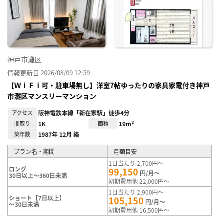
神戸市灘区
情報更新日 2026/08/09 12:59
【ＷｉＦｉ可・駐車場無し】洋室7帖ゆったりの家具家電付き神戸
市灘区マンスリーマンション
アクセス
阪神電鉄本線「新在家駅」徒歩4分
間取り
1K
面積
19m²
築年数
1987年 12月 築
プラン名・期間
月額目安
1日当たり 2,700円～
ロング
99,150
円/月～
30日以上～360日未満
初期費用他 22,000円～
1日当たり 2,900円～
ショート【7日以上】
105,150
円/月～
～30日未満
初期費用他 16,500円～