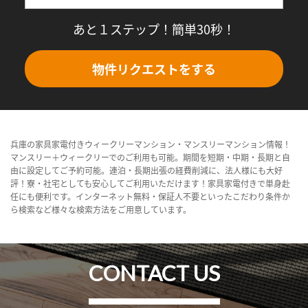
あと１ステップ！簡単30秒！
物件リクエストをする
兵庫の家具家電付きウィークリーマンション・マンスリーマンション情報！
マンスリー＋ウィークリーでのご利用も可能。期間を短期・中期・長期と自
由に設定してご予約可能。連泊・長期出張の経費削減に、法人様にも大好
評！寮・社宅としても安心してご利用いただけます！家具家電付きで単身赴
任にも便利です。インターネット無料・保証人不要といったこだわり条件か
ら検索など様々な検索方法をご用意しています。
CONTACT US