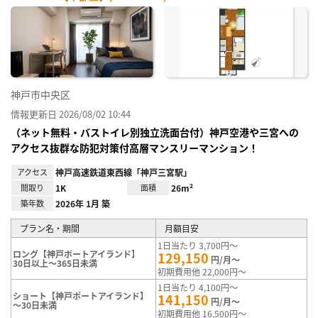
神戸市中央区
情報更新日 2026/08/02 10:44
（ネット無料・バストイレ別独立洗面台付）神戸空港や三宮への
アクセス抜群な防犯対策付高層マンスリーマンション！
アクセス
神戸高速鉄道東西線「神戸三宮駅」
間取り
1K
面積
26m²
築年数
2026年 1月 築
プラン名・期間
月額目安
1日当たり 3,700円～
ロング【神戸ポートアイランド】
129,150
円/月～
30日以上～365日未満
初期費用他 22,000円～
1日当たり 4,100円～
ショート【神戸ポートアイランド】
141,150
円/月～
～30日未満
初期費用他 16,500円～