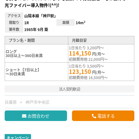
光ファイバー導入物件!(^^)!
アクセス
山陽本線「神戸駅」
間取り
1R
面積
14m²
築年数
1985年 9月 築
プラン名・期間
月額目安
1日当たり 3,200円～
ロング
114,150
円/月～
30日以上～360日未満
初期費用他 22,000円～
1日当たり 3,500円～
ショート【7日以上】
123,150
円/月～
～30日未満
初期費用他 16,500円～
法人契約歓迎
兵庫県
神戸市中央区
お問合わせ
電話する
キャンペーン