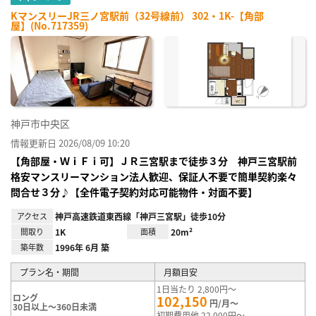
KマンスリーJR三ノ宮駅前（32号線前） 302・1K-【角部
屋】(No.717359)
神戸市中央区
情報更新日 2026/08/09 10:20
【角部屋・ＷｉＦｉ可】ＪＲ三宮駅まで徒歩３分 神戸三宮駅前
格安マンスリーマンション法人歓迎、保証人不要で簡単契約楽々
問合せ３分♪【全件電子契約対応可能物件・対面不要】
アクセス
神戸高速鉄道東西線「神戸三宮駅」徒歩10分
間取り
1K
面積
20m²
築年数
1996年 6月 築
プラン名・期間
月額目安
1日当たり 2,800円～
ロング
102,150
円/月～
30日以上～360日未満
初期費用他 22,000円～