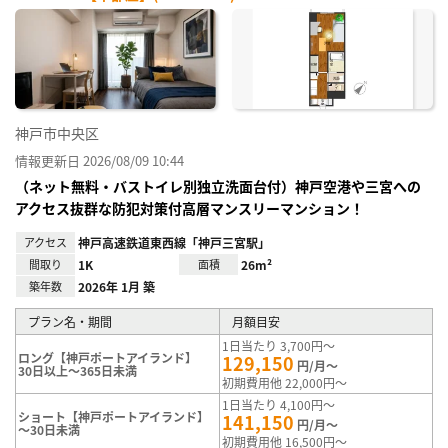
神戸市中央区
情報更新日 2026/08/09 10:44
（ネット無料・バストイレ別独立洗面台付）神戸空港や三宮への
アクセス抜群な防犯対策付高層マンスリーマンション！
アクセス
神戸高速鉄道東西線「神戸三宮駅」
間取り
1K
面積
26m²
築年数
2026年 1月 築
プラン名・期間
月額目安
1日当たり 3,700円～
ロング【神戸ポートアイランド】
129,150
円/月～
30日以上～365日未満
初期費用他 22,000円～
1日当たり 4,100円～
ショート【神戸ポートアイランド】
141,150
円/月～
～30日未満
初期費用他 16,500円～