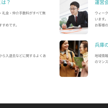
とは？
運営
・礼金・仲介手数料がすべて無
ウィー
います
すすめです。
お客様
兵庫
から入退去などに関するよくあ
地域情
のマン