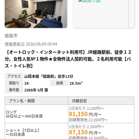
姫路市
情報更新日 2026/08/09 09:04
【オートロック・インターネット利用可】JR姫路駅前、徒歩１２
分。女性人気№１物件★全物件法人契約可能。２名利用可能【バ
ス・トイレ別】
アクセス
山陽本線「姫路駅」徒歩13分
間取り
1K
面積
28.5m²
築年数
1988年 6月 築
プラン名・期間
月額目安
1日当たり 2,100円～
ロング
81,150
円/月～
30日以上～360日未満
初期費用他 22,000円～
1日当たり 2,300円～
ショート【7日以上】
87,150
円/月～
～30日未満
初期費用他 16,500円～