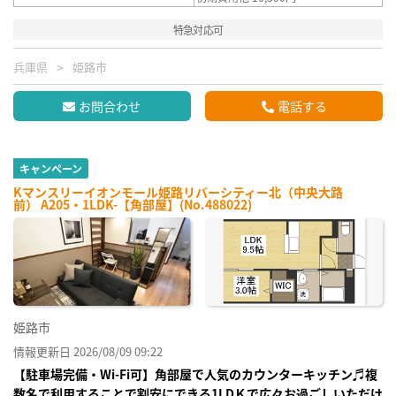
特急対応可
兵庫県
姫路市
お問合わせ
電話する
キャンペーン
Kマンスリーイオンモール姫路リバーシティー北（中央大路
前） A205・1LDK-【角部屋】(No.488022)
姫路市
情報更新日 2026/08/09 09:22
【駐車場完備・Wi-Fi可】角部屋で人気のカウンターキッチン♬複
数名で利用することで割安にできる1LDＫで広々お過ごしいただけ