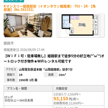
Kマンスリー姫路駅前（イオンタウン姫路東） 701・1R-【角
部屋】(No.561331)
姫路市
情報更新日 2026/08/09 17:44
【ＷｉＦｉ可・駐車場無し】姫路駅まで徒歩5分の好立地(*'ω'*)オ
ートロック付き物件★WiFiレンタル可能です
アクセス
山陽電気鉄道本線「山陽姫路駅」徒歩7分
間取り
1R
面積
16m²
築年数
1990年 3月 築
プラン名・期間
月額目安
1日当たり 2,500円～
ロング
93,150
円/月～
30日以上～360日未満
初期費用他 22,000円～