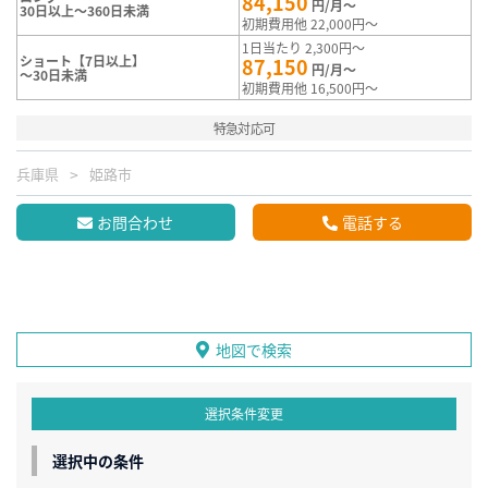
84,150
円/月～
30日以上～360日未満
初期費用他 22,000円～
1日当たり 2,300円～
ショート【7日以上】
87,150
円/月～
～30日未満
初期費用他 16,500円～
特急対応可
兵庫県
姫路市
お問合わせ
電話する
地図で検索
選択条件変更
選択中の条件