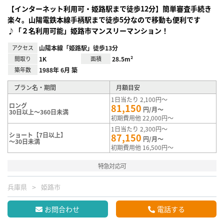
【インターネット利用可・姫路駅まで徒歩12分】簡単審査手続き
楽々。山陽電鉄本線手柄駅まで徒歩5分なので移動も便利です
♪「２名利用可能」姫路市マンスリーマンション！
アクセス
山陽本線「姫路駅」徒歩13分
間取り
1K
面積
28.5m²
築年数
1988年 6月 築
プラン名・期間
月額目安
1日当たり 2,100円～
ロング
81,150
円/月～
30日以上～360日未満
初期費用他 22,000円～
1日当たり 2,300円～
ショート【7日以上】
87,150
円/月～
～30日未満
初期費用他 16,500円～
特急対応可
兵庫県
姫路市
お問合わせ
電話する