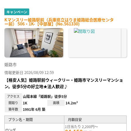
キャンペーン
Kマンスリー姫路駅前（兵庫県立はりま姫路総合医療センタ
ー前） 506・1K-【中部屋】(No.561330)
姫路市
情報更新日 2026/08/09 12:59
【格安人気】姫路駅前ウィークリー・姫路市マンスリーマンショ
ン。徒歩5分の好立地★法人歓迎♪
アクセス
山陽本線「姫路駅」徒歩5分
間取り
1K
面積
14.2m²
築年数
1991年 6月 築
プラン名・期間
月額目安
1日当たり 2,200円～
ロング