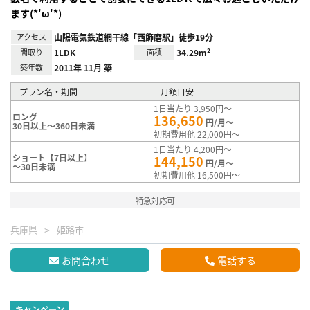
ます(*'ω'*)
アクセス
山陽電気鉄道網干線「西飾磨駅」徒歩19分
間取り
1LDK
面積
34.29m²
築年数
2011年 11月 築
プラン名・期間
月額目安
1日当たり 3,950円～
ロング
136,650
円/月～
30日以上～360日未満
初期費用他 22,000円～
1日当たり 4,200円～
ショート【7日以上】
144,150
円/月～
～30日未満
初期費用他 16,500円～
特急対応可
兵庫県
姫路市
お問合わせ
電話する
キャンペーン