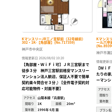
KマンスリーJR三ノ宮駅前（32号線前）
Kマンス
302・1K-【角部屋】(No.717359)
ール六甲前
(No.8939
神戸市中央区
神戸市灘
情報更新日 2026/08/02 10:20
情報更新日 20
【角部屋・ＷｉＦｉ可】ＪＲ三宮駅まで
【ＷｉＦ
徒歩３分 神戸三宮駅前格安マンスリー
たりの家
マンション法人歓迎、保証人不要で簡単
ーマンシ
契約楽々問合せ３分♪【全件電子契約対
応可能物件・対面不要】
アクセス
間取り
山陽本線「兵庫駅」
アクセス
築年数
1K
20m²
間取り
面積
1996年 6月 築
築年数
プラン名