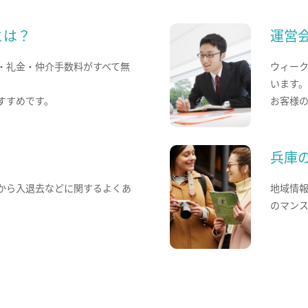
とは？
運営
・礼金・仲介手数料がすべて無
ウィー
います
すすめです。
お客様
兵庫
から入退去などに関するよくあ
地域情
のマン