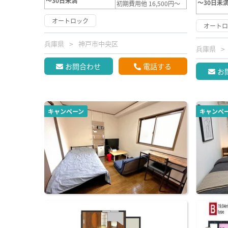
～30日未満
～30日未
初期費用他 16,500円～
オートロック
オート
兵庫県
神戸市中央区
兵庫県
お問合わせ
電話する
お
キャンペーン
キャンペ