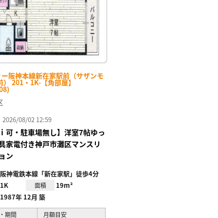
リー阪神本線新在家駅前（サザンモ
） 201・1K-【角部屋】
08)
区
26/08/02 12:59
ｉ可・駐車場無し】洋室7帖ゆっ
具家電付き神戸市灘区マンスリ
ョン
阪神電鉄本線「新在家駅」徒歩4分
1K
19m²
面積
1987年 12月 築
・期間
月額目安