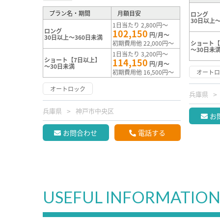
プラン名・期間
月額目安
ロング
30日以上～
1日当たり 2,800円～
ロング
102,150
円/月～
30日以上～360日未満
初期費用他 22,000円～
ショート【
～30日未
1日当たり 3,200円～
ショート【7日以上】
114,150
円/月～
～30日未満
初期費用他 16,500円～
オート
オートロック
兵庫県
兵庫県
神戸市中央区
お
お問合わせ
電話する
USEFUL INFORMATIO