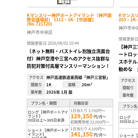
Kマンスリー神戸ポートアイランド（神戸国
Kマンス
際会議場前） 1111・1K-【中部屋】
203・1R
(No.721720)
神戸市中
神戸市中央区
情報更新日 20
情報更新日 2026/08/02 10:44
【神戸三
（ネット無料・バストイレ別独立洗面台
ートロッ
付）神戸空港や三宮へのアクセス抜群な
スホテル
防犯対策付高層マンスリーマンション！
勧めな 
神戸高速鉄道東西線「神戸三宮駅」
アクセス
アクセス
1K
26m²
間取り
面積
間取り
2026年 1月 築
築年数
築年数
プラン名・期間
月額目安
プラン名
1日当たり 3,700円～
ロング【神戸ポートアイ
129,150
ランド】
円/月～
ロング
30日以上～365日未満
30日以上～
初期費用他 22,000円～
1日当たり 4,100円～
ショート【神戸ポートア
141,150
イランド】
円/月～
ショート【