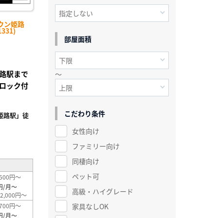
ウン姫路
331)
部屋面積
路駅まで
～
トロック付
す
こだわり条件
姫路駅」徒
女性向け
²
ファミリー向け
同棲向け
ペット可
500円～
円/月～
高級・ハイグレード
2,000円～
家具なしOK
700円～
円/月～