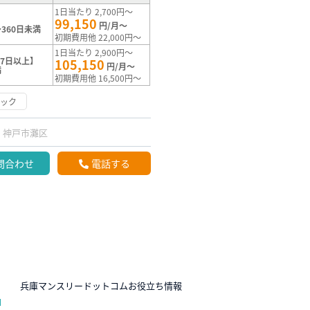
1日当たり 2,700円～
99,150
円/月～
360日未満
初期費用他 22,000円～
1日当たり 2,900円～
7日以上】
105,150
円/月～
満
初期費用他 16,500円～
ロック
神戸市灘区
問合わせ
電話する
N
兵庫マンスリードットコムお役立ち情報