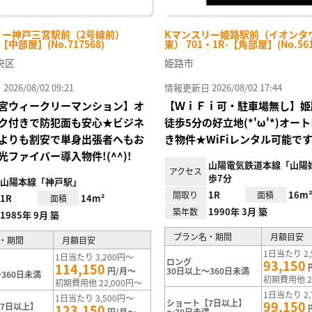
リー神戸三宮駅前（2号線前）
Kマンスリー姫路駅前（イオンタ
-【中部屋】(No.717568)
東） 701・1R-【角部屋】(No.561
央区
姫路市
26/08/02 09:21
情報更新日 2026/08/02 17:44
宮ウィークリーマンション】オ
【ＷｉＦｉ可・駐車場無し】姫
ク付きで防犯面も安心★ビジネ
徒歩5分の好立地(*'ω'*)オー
よりも割安で単身出張者へもお
き物件★WiFiレンタル可能で
光ファイバー導入物件!(^^)!
山陽電気鉄道本線「山陽
アクセス
歩7分
山陽本線「神戸駅」
1R
16m
間取り
面積
1R
14m²
面積
1990年 3月 築
築年数
1985年 9月 築
プラン名・期間
月額目安
・期間
月額目安
1日当たり 2,
1日当たり 3,200円～
ロング
93,150
114,150
円/月～
30日以上～360日未満
360日未満
初期費用他 2
初期費用他 22,000円～
1日当たり 2,
1日当たり 3,500円～
ショート【7日以上】
99,150
7日以上】
123,150
円/月～
～30日未満