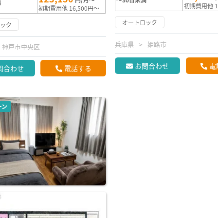
満
初期費用他 1
初期費用他 16,500円～
オートロック
ロック
兵庫県
姫路市
神戸市中央区
お問合わせ
電
問合わせ
電話する
ーン