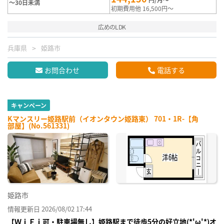
～30日未満
初期費用他 16,500円～
広めのLDK
兵庫県
姫路市
お問合わせ
電話する
キャンペーン
Kマンスリー姫路駅前（イオンタウン姫路東） 701・1R-【角
部屋】(No.561331)
姫路市
情報更新日 2026/08/02 17:44
【ＷｉＦｉ可・駐車場無し】姫路駅まで徒歩5分の好立地(*'ω'*)オ