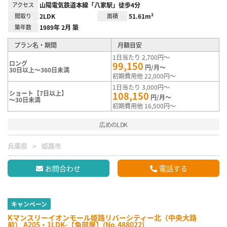
アクセス
山陽電気鉄道本線「八家駅」徒歩4分
間取り
2LDK
面積
51.61m²
築年数
1989年 2月 築
プラン名・期間
月額目安
1日当たり 2,700円～
ロング
99,150
円/月～
30日以上～360日未満
初期費用他 22,000円～
1日当たり 3,000円～
ショート【7日以上】
108,150
円/月～
～30日未満
初期費用他 16,500円～
広めのLDK
兵庫県
姫路市
お問合わせ
電話する
キャンペーン
Kマンスリーイオンモール姫路リバーシティー北（中央大路
前） A205・1LDK-【角部屋】(No.488022)