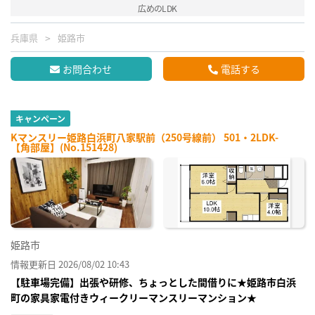
広めのLDK
兵庫県
姫路市
お問合わせ
電話する
キャンペーン
Kマンスリー姫路白浜町八家駅前（250号線前） 501・2LDK-
【角部屋】(No.151428)
姫路市
情報更新日 2026/08/02 10:43
【駐車場完備】出張や研修、ちょっとした間借りに★姫路市白浜
町の家具家電付きウィークリーマンスリーマンション★