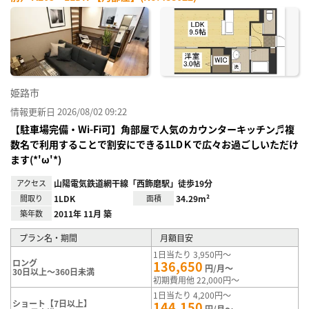
姫路市
情報更新日 2026/08/02 09:22
【駐車場完備・Wi-Fi可】角部屋で人気のカウンターキッチン♬複
数名で利用することで割安にできる1LDＫで広々お過ごしいただけ
ます(*'ω'*)
アクセス
山陽電気鉄道網干線「西飾磨駅」徒歩19分
間取り
1LDK
面積
34.29m²
築年数
2011年 11月 築
プラン名・期間
月額目安
1日当たり 3,950円～
ロング
136,650
円/月～
30日以上～360日未満
初期費用他 22,000円～
1日当たり 4,200円～
ショート【7日以上】
144,150
円/月～