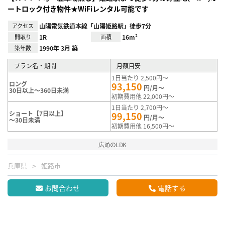
ートロック付き物件★WiFiレンタル可能です
アクセス
山陽電気鉄道本線「山陽姫路駅」徒歩7分
間取り
1R
面積
16m²
築年数
1990年 3月 築
プラン名・期間
月額目安
1日当たり 2,500円～
ロング
93,150
円/月～
30日以上～360日未満
初期費用他 22,000円～
1日当たり 2,700円～
ショート【7日以上】
99,150
円/月～
～30日未満
初期費用他 16,500円～
広めのLDK
兵庫県
姫路市
お問合わせ
電話する