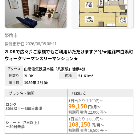
姫路市
情報更新日 2026/08/08 08:41
2LDKで広々♬ご家族でもご利用いただけます(^^)/★姫路市白浜町
ウィークリーマンスリーマンション★
アクセス
山陽電気鉄道本線「八家駅」徒歩4分
間取り
2LDK
面積
51.61m²
築年数
1989年 2月 築
プラン名・期間
月額目安
1日当たり 2,700円～
ロング
99,150
円/月～
30日以上～360日未満
初期費用他 22,000円～
1日当たり 3,000円～
ショート【7日以上】
108,150
円/月～
～30日未満
初期費用他 16,500円～