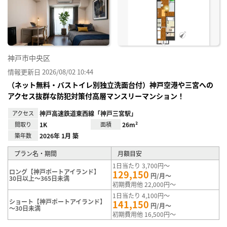
神戸市中央区
情報更新日 2026/08/02 10:44
（ネット無料・バストイレ別独立洗面台付）神戸空港や三宮への
アクセス抜群な防犯対策付高層マンスリーマンション！
アクセス
神戸高速鉄道東西線「神戸三宮駅」
間取り
1K
面積
26m²
築年数
2026年 1月 築
プラン名・期間
月額目安
1日当たり 3,700円～
ロング【神戸ポートアイランド】
129,150
円/月～
30日以上～365日未満
初期費用他 22,000円～
1日当たり 4,100円～
ショート【神戸ポートアイランド】
141,150
円/月～
～30日未満
初期費用他 16,500円～