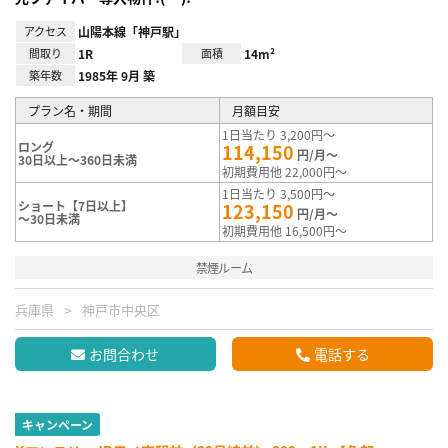
アクセス
山陽本線「神戸駅」
間取り
1R
面積
14m²
築年数
1985年 9月 築
プラン名・期間
月額目安
1日当たり 3,200円～
ロング
114,150
円/月～
30日以上～360日未満
初期費用他 22,000円～
1日当たり 3,500円～
ショート【7日以上】
123,150
円/月～
～30日未満
初期費用他 16,500円～
禁煙ルーム
兵庫県
神戸市中央区
お問合わせ
電話する
キャンペーン