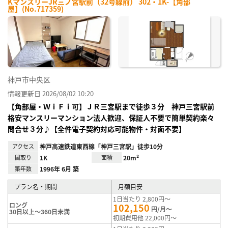
KマンスリーJR三ノ宮駅前（32号線前） 302・1K-【角部
屋】(No.717359)
神戸市中央区
情報更新日 2026/08/02 10:20
【角部屋・ＷｉＦｉ可】ＪＲ三宮駅まで徒歩３分 神戸三宮駅前
格安マンスリーマンション法人歓迎、保証人不要で簡単契約楽々
問合せ３分♪【全件電子契約対応可能物件・対面不要】
アクセス
神戸高速鉄道東西線「神戸三宮駅」徒歩10分
間取り
1K
面積
20m²
築年数
1996年 6月 築
プラン名・期間
月額目安
1日当たり 2,800円～
ロング
102,150
円/月～
30日以上～360日未満
初期費用他 22,000円～