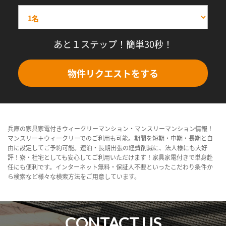
あと１ステップ！簡単30秒！
物件リクエストをする
兵庫の家具家電付きウィークリーマンション・マンスリーマンション情報！
マンスリー＋ウィークリーでのご利用も可能。期間を短期・中期・長期と自
由に設定してご予約可能。連泊・長期出張の経費削減に、法人様にも大好
評！寮・社宅としても安心してご利用いただけます！家具家電付きで単身赴
任にも便利です。インターネット無料・保証人不要といったこだわり条件か
ら検索など様々な検索方法をご用意しています。
CONTACT US