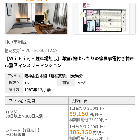
神戸市灘区
情報更新日 2026/08/02 12:59
【ＷｉＦｉ可・駐車場無し】洋室7帖ゆったりの家具家電付き神戸
市灘区マンスリーマンション
アクセス
阪神電鉄本線「新在家駅」徒歩4分
間取り
1K
面積
19m²
築年数
1987年 12月 築
プラン名・期間
月額目安
1日当たり 2,700円～
ロング
99,150
円/月～
30日以上～360日未満
初期費用他 22,000円～
1日当たり 2,900円～
ショート【7日以上】
105,150
円/月～
～30日未満
初期費用他 16,500円～