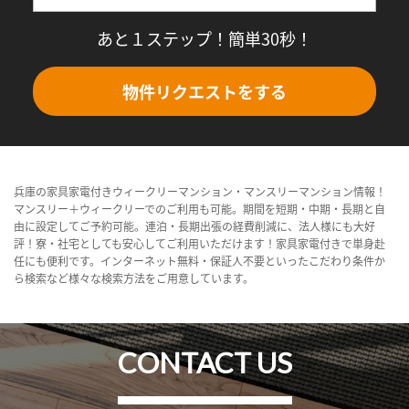
あと１ステップ！簡単30秒！
物件リクエストをする
兵庫の家具家電付きウィークリーマンション・マンスリーマンション情報！
マンスリー＋ウィークリーでのご利用も可能。期間を短期・中期・長期と自
由に設定してご予約可能。連泊・長期出張の経費削減に、法人様にも大好
評！寮・社宅としても安心してご利用いただけます！家具家電付きで単身赴
任にも便利です。インターネット無料・保証人不要といったこだわり条件か
ら検索など様々な検索方法をご用意しています。
CONTACT US